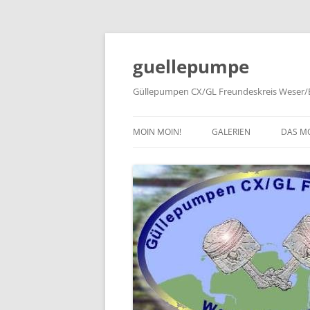
Zum
Inhalt
springen
guellepumpe
Güllepumpen CX/GL Freundeskreis Weser/E
MOIN MOIN!
GALERIEN
DAS M
2026
TYPE
2025
HISTO
2024
PRESS
2023
2022
2019