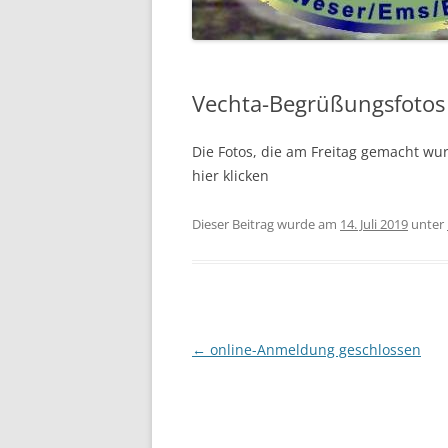
2018
2017
Vechta-Begrüßungsfotos
2016
Die Fotos, die am Freitag gemacht wur
VOR 2016 …
hier klicken
Dieser Beitrag wurde am
14. Juli 2019
unter
Beitragsnavigation
←
online-Anmeldung geschlossen