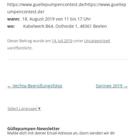
https://www.guellepumpencontest.de/https://www.guellep
umpencontest.de/
wann:
18. August 2019 von 11 bis 17 Uhr
wo:
Kabelwerk B64, Ostheide 1, 48361 Beelen
Dieser Beitrag wurde am
14. Juli 2019
unter
Uncategorized
veröffentlicht.
Beitragsnavigation
←
Vechta-Begrüßungsfotos
Springe 2019
→
Select Language
▼
Güllepumpen-Newsletter
Melde dich mit deiner Email-Adresse an, dann senden wir dir