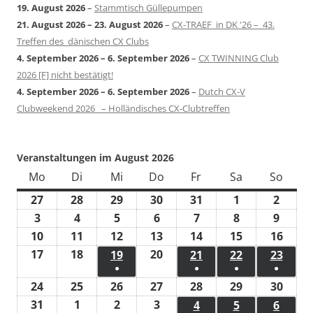
19. August 2026
–
Stammtisch Güllepumpen
21. August 2026
–
23. August 2026
–
CX-TRAEF in DK '26 – 43.
Treffen des dänischen CX Clubs
4. September 2026
–
6. September 2026
–
CX TWINNING Club
2026 [F] nicht bestätigt!
4. September 2026
–
6. September 2026
–
Dutch CX-V
Clubweekend 2026 – Holländisches CX-Clubtreffen
Veranstaltungen im August 2026
Mo
Montag
Di
Dienstag
Mi
Mittwoch
Do
Donnerstag
Fr
Freitag
Sa
Samstag
So
Sonn
27
27.
28
28.
29
29.
30
30.
31
31.
1
1.
2
2.
Juli
Juli
Juli
Juli
Juli
August
Augus
3
3.
4
4.
5
5.
6
6.
7
7.
8
8.
9
9.
2026
2026
2026
2026
2026
2026
2026
August
August
August
August
August
August
Augus
10
10.
11
11.
12
12.
13
13.
14
14.
15
15.
16
16.
2026
2026
2026
2026
2026
2026
2026
August
August
August
August
August
August
Augu
17
17.
18
18.
20
20.
19
19.
21
21.
22
22.
23
23.
●
●
●
●
2026
2026
2026
2026
2026
2026
2026
August
August
August
August
August
August
Augu
(1
(1
(1
(1
24
24.
25
25.
26
26.
27
27.
28
28.
29
29.
30
30.
2026
2026
2026
2026
2026
2026
2026
Veranstaltung)
Veranstaltung)
Veranstaltun
Verans
August
August
August
August
August
August
Augu
31
31.
1
1.
2
2.
3
3.
4
4.
5
5.
6
6.