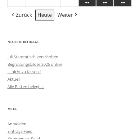
●●
●●
●●
2026
2026
2026
2026
2026
2026
2026
August
September
September
September
September
September
Septe
(2
(2
(2
2026
2026
2026
2026
2026
2026
2026
Zurück
Heute
Weiter
Veranstaltungen)
Veranstaltun
Verans
NEUESTE BEITRÄGE
Juli Stammtisch verschoben
Begrüßungsbilder 2026 online
… nicht zu fassen !
Aktuell
Alle Betten belegt …
META
Anmelden
Eintrags-Feed
Kommentar-Feed