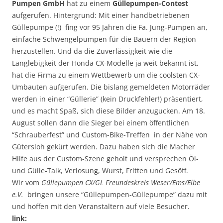
Pumpen GmbH
hat zu einem
Güllepumpen-Contest
aufgerufen. Hintergrund: Mit einer handbetriebenen
Güllepumpe (!) fing vor 95 Jahren die Fa. Jung-Pumpen an,
einfache Schwengelpumpen für die Bauern der Region
herzustellen. Und da die Zuverlässigkeit wie die
Langlebigkeit der Honda CX-Modelle ja weit bekannt ist,
hat die Firma zu einem Wettbewerb um die coolsten CX-
Umbauten aufgerufen. Die bislang gemeldeten Motorräder
werden in einer “Güllerie” (kein Druckfehler!) präsentiert,
und es macht Spaß, sich diese Bilder anzugucken. Am 18.
August sollen dann die Sieger bei einem öffentlichen
“Schrauberfest” und Custom-Bike-Treffen in der Nähe von
Gütersloh gekürt werden. Dazu haben sich die Macher
Hilfe aus der Custom-Szene geholt und versprechen Öl-
und Gülle-Talk, Verlosung, Wurst, Fritten und Gesöff.
Wir vom
Güllepumpen CX/GL Freundeskreis Weser/Ems/Elbe
e.V.
bringen unsere “Güllepumpen-Güllepumpe” dazu mit
und hoffen mit den Veranstaltern auf viele Besucher.
link: