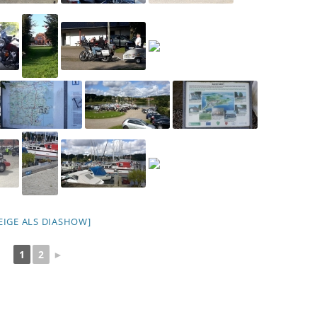
EIGE ALS DIASHOW]
1
2
►