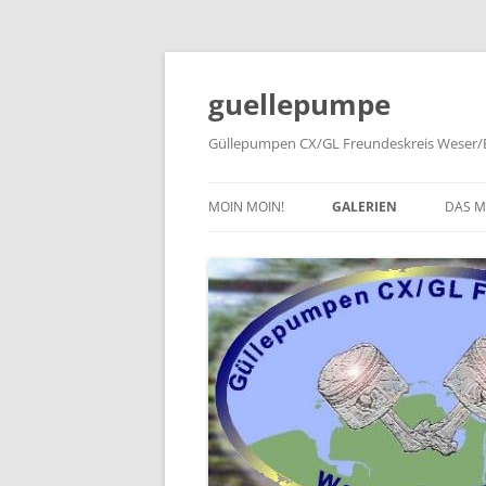
Zum
Inhalt
springen
guellepumpe
Güllepumpen CX/GL Freundeskreis Weser/E
MOIN MOIN!
GALERIEN
DAS 
2026
TYPE
2025
HIST
2024
PRES
2023
2022
2019