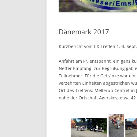
2018
2017
Dänemark 2017
2016
Kurzbericht vom CX-Treffen 1.-3. Sept
VOR 2016 …
Anfahrt am Fr. entspannt, ein ganz ku
Netter Empfang, zur Begrüßung gab es
Teilnehmer. Für die Getränke war ein
verzehrten Einheiten abgestrichen w
Ort des Treffens: Mellerup Centret in
nahe der Ortschaft Agerskov, etwa 4