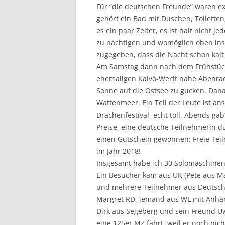
Für “die deutschen Freunde” waren ext
gehört ein Bad mit Duschen, Toiletten
es ein paar Zelter, es ist halt nicht
zu nächtigen und womöglich oben ins 
zugegeben, dass die Nacht schon kalt w
Am Samstag dann nach dem Frühstück 
ehemaligen Kalvö-Werft nahe Abenrad
Sonne auf die Ostsee zu gucken. Dana
Wattenmeer. Ein Teil der Leute ist a
Drachenfestival, echt toll. Abends gab
Preise, eine deutsche Teilnehmerin d
einen Gutschein gewonnen: Freie Tei
im Jahr 2018!
Insgesamt habe ich 30 Solomaschinen
Ein Besucher kam aus UK (Pete aus M
und mehrere Teilnehmer aus Deutsch
Margret RD, jemand aus WL mit Anhäng
Dirk aus Segeberg und sein Freund U
eine 125er MZ fährt, weil er noch nich