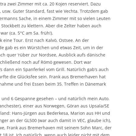
ra zwei Zimmer mit ca. 20 Kojen reserviert. Dazu
, usw. Guter Standard, fast wie Vechta. Trotzdem gab
 jedermanns Sache, in einem Zimmer mit so vielen Leuten
Stockbett zu klettern. Aber die Zelter haben auch
ar (ca. 5°C am Sa. früh!).
eine Tour. Erst nach Kalvö, Ostsee. An der
e gab es ein Würstchen und etwas Zeit, um in der
ch quer ‘rüber zur Nordsee, Ausblick aufs dänische
nschließend noch auf Römö gewesen. Dort war
’s dann ein Spanferkel vom Grill. Natürlich gab’s auch
urfte die Glücksfee sein. Frank aus Bremerhaven hat
lnahme und frei Essen beim 35. Treffen in Dänemark
 und 6 Gespanne gesehen – und natürlich mein Auto.
anchester), einer aus Norwegen, Göran aus Upsala/SE
land: Hans-Jürgen aus Bederkesa, Marion aus HH und
er an der GL500 (war auch damit in VEC, glaube ich),
we, Frank aus Bremerhaven mit seinem Sohn Marc, der
t 18 ist. Ich natürlich, wenn auch leider nicht mit dem