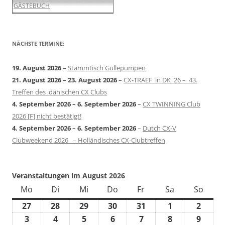
GÄSTEBUCH
NÄCHSTE TERMINE:
19. August 2026
–
Stammtisch Güllepumpen
21. August 2026
–
23. August 2026
–
CX-TRAEF in DK '26 – 43.
Treffen des dänischen CX Clubs
4. September 2026
–
6. September 2026
–
CX TWINNING Club
2026 [F] nicht bestätigt!
4. September 2026
–
6. September 2026
–
Dutch CX-V
Clubweekend 2026 – Holländisches CX-Clubtreffen
Veranstaltungen im August 2026
Mo
Montag
Di
Dienstag
Mi
Mittwoch
Do
Donnerstag
Fr
Freitag
Sa
Samstag
So
Sonn
27
27.
28
28.
29
29.
30
30.
31
31.
1
1.
2
2.
Juli
Juli
Juli
Juli
Juli
August
Augus
3
3.
4
4.
5
5.
6
6.
7
7.
8
8.
9
9.