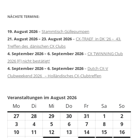
NÄCHSTE TERMINE:
19. August 2026
–
Stammtisch Güllepumpen
21. August 2026
–
23. August 2026
–
CX-TRAEF in DK '26 – 43.
Treffen des dänischen CX Clubs
4. September 2026
–
6. September 2026
–
CX TWINNING Club
2026 [F] nicht bestätigt!
4. September 2026
–
6. September 2026
–
Dutch CX-V
Clubweekend 2026 – Holländisches CX-Clubtreffen
Veranstaltungen im August 2026
Mo
Montag
Di
Dienstag
Mi
Mittwoch
Do
Donnerstag
Fr
Freitag
Sa
Samstag
So
Sonn
27
27.
28
28.
29
29.
30
30.
31
31.
1
1.
2
2.
Juli
Juli
Juli
Juli
Juli
August
Augus
3
3.
4
4.
5
5.
6
6.
7
7.
8
8.
9
9.
2026
2026
2026
2026
2026
2026
2026
August
August
August
August
August
August
Augus
10
10.
11
11.
12
12.
13
13.
14
14.
15
15.
16
16.