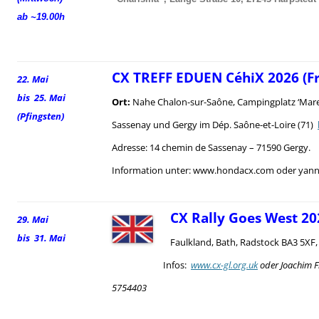
ab ~19.00h
CX TREFF EDUEN CéhiX 2026 (F
22. Mai
bis 25. Mai
Ort:
Nahe Chalon-sur-Saône, Campingplatz ‘Mare
(Pfingsten)
Sassenay und Gergy im Dép. Saône-et-Loire (71)
Adresse: 14 chemin de Sassenay – 71590 Gergy.
Information unter: www.hondacx.com oder yann.
CX Rally Goes West 20
29. Mai
bis 31. Mai
Faulkland, Bath, Radstock BA3 5XF
Infos:
www.cx-gl.org.uk
oder Joachim F
5754403