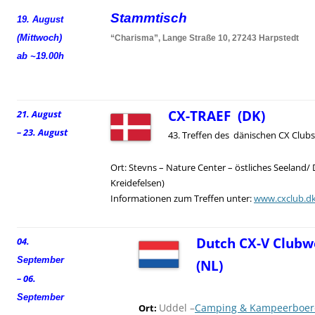
Stammtisch
19. August
(Mittwoch)
“Charisma”, Lange Straße 10, 27243 Harpstedt
ab ~19.00h
CX-TRAEF (DK)
21. August
– 23. August
43. Treffen des dänischen CX Clubs
Ort: Stevns – Nature Center – östliches Seeland/
Kreidefelsen)
Informationen zum Treffen unter:
www.cxclub.d
Dutch CX-V Clubw
04.
September
(NL)
– 06.
September
Uddel –
Camping & Kampeerboerd
Ort: