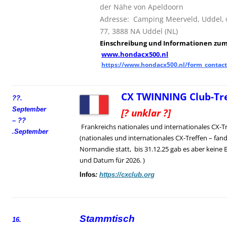
der Nähe von Apeldoorn
Adresse: Camping Meerveld, Uddel,
77, 3888 NA Uddel (NL)
Einschreibung und
I
nformationen zum 
www.hondacx500.nl
https://www.hondacx500.nl/form_contact
CX TWINNING Club-Tre
??.
September
[? unklar ?]
– ??
Frankreichs nationales und internationales CX-T
.
September
(nationales und internationales CX-Treffen – fand
Normandie statt, bis 31.12.25 gab es aber keine 
und Datum für 2026. )
Infos
:
https://cxclub.org
Stammtisch
16.