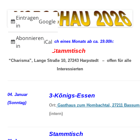
CX
des
Clubs
dänischen
Eintragen
CX
Google
Clubs
in
Abonnieren
iCal
jeden 3. Mittwoch eines Monats ab ca. 19.00h:
in
Stammtisch
“Charisma”, Lange Straße 10, 27243 Harpstedt – offen für alle
Interessierten
04. Januar
3-Königs-Essen
(Sonntag)
Ort:
Gasthaus zum Hombachtal, 27211 Bassum
(intern)
Stammtisch