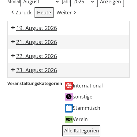
Monat
Jahr
Zurück
Heute
Weiter
19. August 2026
Stammtisch
21. August 2026
Güllepumpen
CX-
22. August 2026
TRAEF
in
CX-
23. August 2026
DK
TRAEF
'26
in
CX-
Veranstaltungskategorien
International
–
DK
TRAEF
'26
in
sonstige
43.
–
DK
Treffen
'26
Stammtisch
des
43.
–
Verein
dänischen
Treffen
CX
des
43.
Alle Kategorien
Clubs
dänischen
Treffen