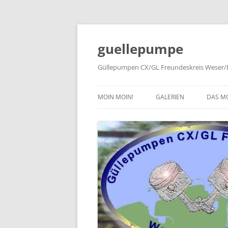
Zum
Inhalt
springen
guellepumpe
Güllepumpen CX/GL Freundeskreis Weser/E
MOIN MOIN!
GALERIEN
DAS M
2026
TYPE
2025
HISTO
2024
PRESS
2023
2022
2019