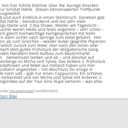
 Von hier führte Dietmar über tlw. kurvige Strecken
ur Schillat Höhle. Diesen lohnenswerten Treffpunkt
ausgewählt.
ck und auch Einblick in einen Steinbruch. Daneben gab
illat Höhle – beindruckend und mit sehr viele
ngs-Dame und 2 Dia-Shows. Wieder am Tageslicht –
ucher waren Heike und Niels angereist – sehr schön –
lich gleich hochwichtige Fachgesprächen mit Niels
ns dann sicher nach Springe zum Hotel geführt. Hier
 ab zum Griechen – wieder lecker (gegrillte Peperoni
mütlich zurück zum Hotel. Hier noch den einen oder
 Nach dem guten Frühstück der obligatorische Gang
renden Händlern beim Aufbau zum Bauernmarkt
nt. Gemeinsam tanken und ab – und diesmal auf
nberge zu Micha und Sylvie. Das leckere 2. Frühstück
ückelhoven und Mikel aus Holland haben uns hier
ückfahrt angetreten – mit Abschluss für einige in
lle noch satt – gab nur einen Cappuccino. Ein schönes
vorbereitet und von Micha und Sylvie mit leckeren 2.
irgendwo auf der Tour eine Hupe verloren – was alles
unter
Uncategorized
veröffentlicht.
dein Bike