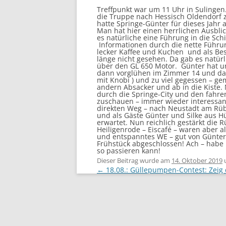
Treffpunkt war um 11 Uhr in Sulingen.
die Truppe nach Hessisch Oldendorf z
hatte
Springe-Günter für dieses Jahr 
Man hat hier einen herrlichen Ausbli
es natürliche eine Führung in die Sch
Informationen durch die nette Führu
lecker Kaffee und Kuchen und als Bes
länge nicht gesehen. Da gab es natür
über den GL 650 Motor. Günter hat u
dann vorglühen im Zimmer 14 und dann
mit Knobi ) und zu viel gegessen – ge
andern Absacker und ab in die Kiste.
durch die Springe-City und den fah
zuschauen – immer wieder interessa
direkten Weg – nach Neustadt am Rübe
und als Gäste Günter und Silke aus H
erwartet. Nun reichlich gestärkt die R
Heiligenrode – Eiscafé – waren aber a
und entspanntes WE – gut von Günter 
Frühstück abgeschlossen! Ach – habe 
so passieren kann!
Dieser Beitrag wurde am
14. Oktober 2019
Beitragsnavigation
←
18.08.: Güllepumpen-Contest: Zeig 