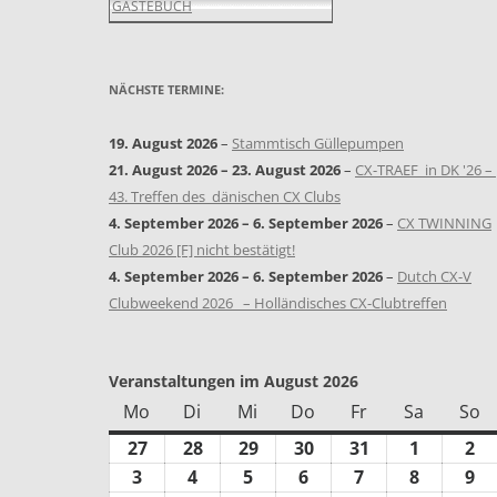
GÄSTEBUCH
NÄCHSTE TERMINE:
19. August 2026
–
Stammtisch Güllepumpen
21. August 2026
–
23. August 2026
–
CX-TRAEF in DK '26 –
43. Treffen des dänischen CX Clubs
4. September 2026
–
6. September 2026
–
CX TWINNING
Club 2026 [F] nicht bestätigt!
4. September 2026
–
6. September 2026
–
Dutch CX-V
Clubweekend 2026 – Holländisches CX-Clubtreffen
Veranstaltungen im August 2026
Mo
Montag
Di
Dienstag
Mi
Mittwoch
Do
Donnerstag
Fr
Freitag
Sa
Samstag
So
S
27
27.
28
28.
29
29.
30
30.
31
31.
1
1.
2
2.
Juli
Juli
Juli
Juli
Juli
August
Au
3
3.
4
4.
5
5.
6
6.
7
7.
8
8.
9
9.