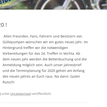
SPRINGE 2019
VECHTA 2018-
CX 650 C
BEGRÜSSUNGSBILDER
SPRINGE 2017
GL 650 SILVERWING
0 !
DÄNEMARK 2017
VECHTA 2016 –
BEGRÜSSUNGSBILDER
Allen Freunden, Fans, Fahrern und Besitzern von
VECHTA 2017-
2015
GÜLLEPUMPENTREFFEN 2015
Güllepumpen wünschen wir ein gutes neues Jahr. Im
BEGRÜSSUNGSBILDER
EINDRÜCKE VECHTA 2016
2014
HOLLAND 2015
GÜLLEPUMPENTREFFEN 2014
Hintergrund treffen wir die notwendigen
MOTORRADKORSO VECHTA 2017
GÜLLEPUMPENTREFFEN
Vorbereitungen für das 24. Treffen in Vechta. Ab
2013
SPRINGE 2015
EINDRÜCKE VOM TREFFEN 2014
2016_J.LÜKEN
dem neuen Jahr werden die Bettenbuchung und die
JÜRGEN L.´S FOTOALBUM
Anmeldung möglich sein. Auch unser Jahresbrief
2012
TREFF IM ELSASS 2012
DIE PUMPE 2016 – BILDER VOM
und die Terminplanung für 2020 gehen am Anfang
BREMER RUNDFUNKMUSEUM
BAU
des neuen Jahres an Euch raus. Na dann: Guten
2011
WILDESHAUSER GEEST 2012
VECHTA 2011
FEBR. 2017
Rutsch!
SPRINGE – OKT. 2016
2010
VECHTA 2012
GÜLLEPUMPENTREFFEN 2010
9
unter
Uncategorized
veröffentlicht.
2009
GÜLLEPUMPENTREFFEN2012
AKTIVITÄTEN 2010
GÜLLEPUMPENTREFFEN 2009
2008
AKTIVITÄTEN 2009