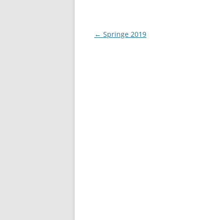
Beitragsnavigation
←
Springe 2019