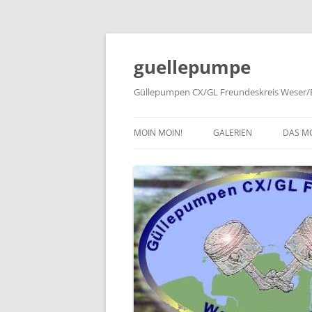
Zum
Inhalt
springen
guellepumpe
Güllepumpen CX/GL Freundeskreis Weser/E
MOIN MOIN!
GALERIEN
DAS M
2026
TYPE
2025
HISTO
2024
PRESS
2023
2022
2019