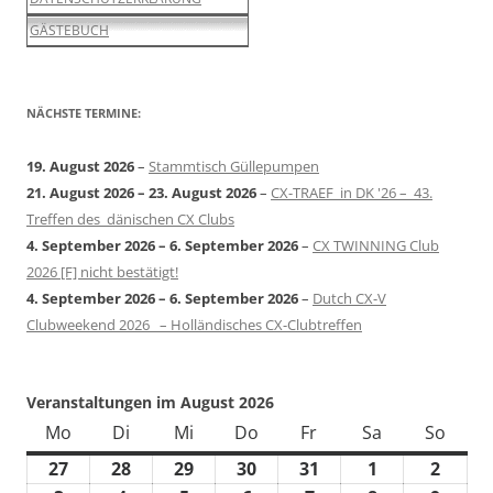
GÄSTEBUCH
NÄCHSTE TERMINE:
19. August 2026
–
Stammtisch Güllepumpen
21. August 2026
–
23. August 2026
–
CX-TRAEF in DK '26 – 43.
Treffen des dänischen CX Clubs
4. September 2026
–
6. September 2026
–
CX TWINNING Club
2026 [F] nicht bestätigt!
4. September 2026
–
6. September 2026
–
Dutch CX-V
Clubweekend 2026 – Holländisches CX-Clubtreffen
Veranstaltungen im August 2026
Mo
Montag
Di
Dienstag
Mi
Mittwoch
Do
Donnerstag
Fr
Freitag
Sa
Samstag
So
Sonn
27
27.
28
28.
29
29.
30
30.
31
31.
1
1.
2
2.