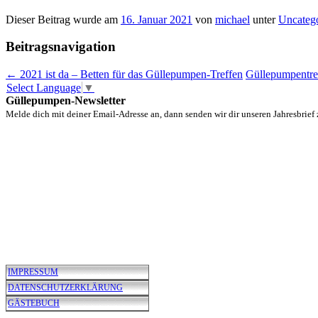
Dieser Beitrag wurde am
16. Januar 2021
von
michael
unter
Uncateg
Beitragsnavigation
←
2021 ist da – Betten für das Güllepumpen-Treffen
Güllepumpentref
Select Language
▼
Güllepumpen-Newsletter
Melde dich mit deiner Email-Adresse an, dann senden wir dir unseren Jahresbrief 
IMPRESSUM
DATENSCHUTZERKLÄRUNG
GÄSTEBUCH