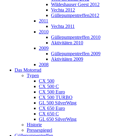
Wildeshauser Geest 2012
Vechta 2012
Güllepumpentreffen2012
2011
Vechta 2011
2010
Güllepumpentreffen 2010
Aktivitäten 2010
2009
Güllepumpentreffen 2009
Aktivitäten 2009
2008
Das Motorrad
Typen
CX 500
CX 500 C
CX 500 Euro
CX 500 TURBO
GL 500 SilverWing
CX 650 Euro
CX 650 C
GL 650 SilverWing
Historie
Pressespiegel
Güllepumpentreffen