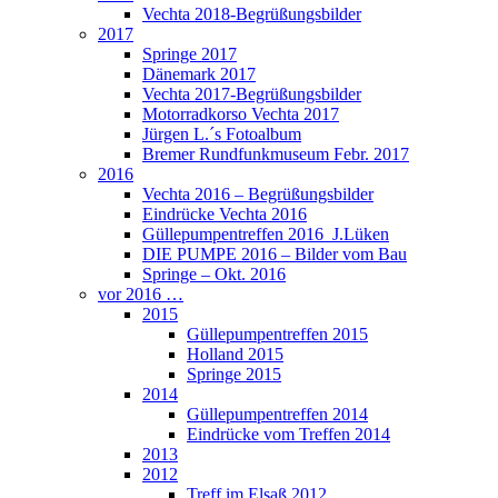
Vechta 2018-Begrüßungsbilder
2017
Springe 2017
Dänemark 2017
Vechta 2017-Begrüßungsbilder
Motorradkorso Vechta 2017
Jürgen L.´s Fotoalbum
Bremer Rundfunkmuseum Febr. 2017
2016
Vechta 2016 – Begrüßungsbilder
Eindrücke Vechta 2016
Güllepumpentreffen 2016_J.Lüken
DIE PUMPE 2016 – Bilder vom Bau
Springe – Okt. 2016
vor 2016 …
2015
Güllepumpentreffen 2015
Holland 2015
Springe 2015
2014
Güllepumpentreffen 2014
Eindrücke vom Treffen 2014
2013
2012
Treff im Elsaß 2012