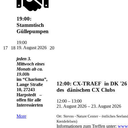
19:00:
Stammtisch
Güllepumpen
19:00
17.
18.
20.
19. August 2026
17
18
20
August
August
August
2026
2026
2026
jeden 3.
Mittwoch eines
Monats ab ca.
19.00h
im “Charisma”,
12:00: CX-TRAEF in DK '26 –
Lange Straße
des dänischen CX Clubs
10, 27243
Harpstedt –
offen für alle
12:00
–
13:00
Interessierten
21. August 2026
–
23. August 2026
about
More
Ort: Stevns - Nature Center – östliches Seela
{title}
Kreidefelsen)
Informationen zum Treffen unter:
www.