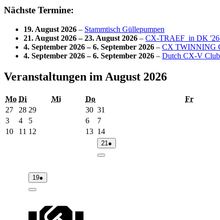
Nächste Termine:
19. August 2026
–
Stammtisch Güllepumpen
21. August 2026
–
23. August 2026
–
CX-TRAEF in DK '26 –
4. September 2026
–
6. September 2026
–
CX TWINNING Club
4. September 2026
–
6. September 2026
–
Dutch CX-V Club
Veranstaltungen im August 2026
Montag
Dienstag
Mittwoch
Donnerstag
Freitag
Mo
Di
Mi
Do
Fr
27.
28.
29.
30.
31.
27
28
29
30
31
Juli
Juli
Juli
Juli
Juli
3.
4.
5.
6.
7.
3
4
5
6
7
2026
2026
2026
2026
2026
August
August
August
August
August
10.
11.
12.
13.
14.
10
11
12
13
14
2026
2026
2026
2026
2026
August
August
August
August
August
21.
(1
21
●
2026
2026
2026
2026
2026
August
Veranstaltung)
2026
Close
19.
(1
19
●
August
Veranstaltung)
2026
Close