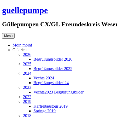
Zum
guellepumpe
Inhalt
springen
Güllepumpen CX/GL Freundeskreis Weser
Menü
Moin moin!
Galerien
2026
Begrüßungsbilder 2026
2025
Begrüßungsbilder 2025
2024
Vechta 2024
Begrüßungsbilder’24
2023
Vechta2023 Begrüßungsbilder
2022
2019
Karfreitagstour 2019
Springe 2019
2018