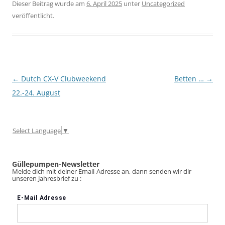
Dieser Beitrag wurde am
6. April 2025
unter
Uncategorized
veröffentlicht.
Beitragsnavigation
←
Dutch CX-V Clubweekend
Betten …
→
22.-24. August
Select Language
▼
Güllepumpen-Newsletter
Melde dich mit deiner Email-Adresse an, dann senden wir dir
unseren Jahresbrief zu :