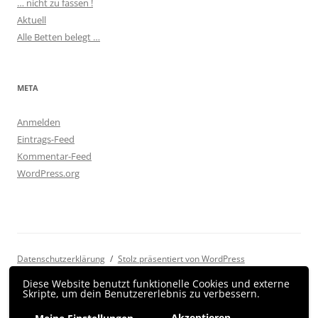
… nicht zu fassen !
Aktuell
Alle Betten belegt …
META
Anmelden
Eintrags-Feed
Kommentar-Feed
WordPress.org
Datenschutzerklärung
Stolz präsentiert von WordPress
Diese Website benutzt funktionelle Cookies und externe
Skripte, um dein Benutzererlebnis zu verbessern.
Akzeptieren