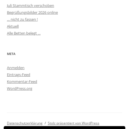
Juli Stammtisch verschoben
Begrüßungsbilder 2026 online
… nicht zu fassen !
Aktuell
Alle Betten belegt …
META
Anmelden
Eintrags-Feed
Kommentar-Feed
WordPress.org
Datenschutzerklärung
Stolz präsentiert von WordPress