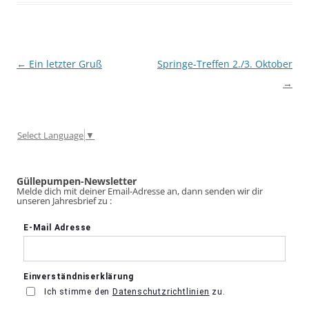
Beitragsnavigation
←
Ein letzter Gruß
Springe-Treffen 2./3. Oktober
→
Select Language
▼
Güllepumpen-Newsletter
Melde dich mit deiner Email-Adresse an, dann senden wir dir
unseren Jahresbrief zu :