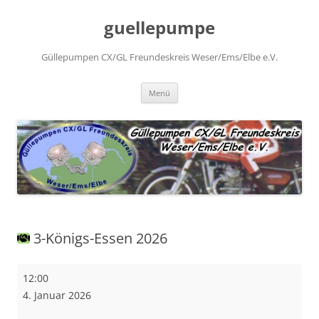
Zum
Inhalt
guellepumpe
springen
Güllepumpen CX/GL Freundeskreis Weser/Ems/Elbe e.V.
Menü
3-Königs-Essen 2026
3-
12:00
Königs-
4. Januar 2026
Essen