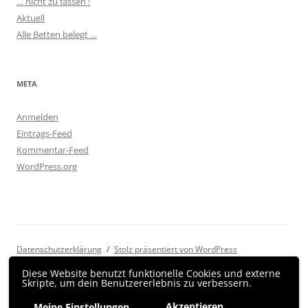
… nicht zu fassen !
Aktuell
Alle Betten belegt …
META
Anmelden
Eintrags-Feed
Kommentar-Feed
WordPress.org
Datenschutzerklärung
Stolz präsentiert von WordPress
Diese Website benutzt funktionelle Cookies und externe
Skripte, um dein Benutzererlebnis zu verbessern.
Akzeptieren
Meine Einstellungen