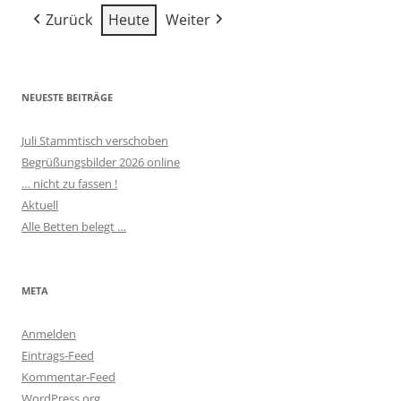
(2
(2
(2
2026
2026
2026
2026
2026
2026
2026
Zurück
Heute
Weiter
Veranstaltungen)
Veranstaltun
Verans
NEUESTE BEITRÄGE
Juli Stammtisch verschoben
Begrüßungsbilder 2026 online
… nicht zu fassen !
Aktuell
Alle Betten belegt …
META
Anmelden
Eintrags-Feed
Kommentar-Feed
WordPress.org