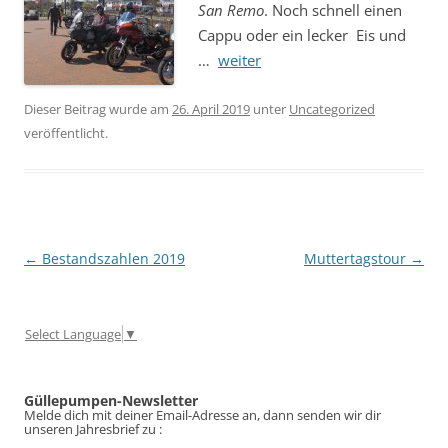
San Remo
. Noch schnell einen
Cappu oder ein lecker Eis und
…
weiter
Dieser Beitrag wurde am
26. April 2019
unter
Uncategorized
veröffentlicht.
Beitragsnavigation
←
Bestandszahlen 2019
Muttertagstour
→
Select Language
▼
Güllepumpen-Newsletter
Melde dich mit deiner Email-Adresse an, dann senden wir dir
unseren Jahresbrief zu :