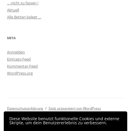
… nicht zu fassen !
Aktuell
Alle Betten belegt …
META
Anmelden
Eintrags-Feed
Kommentar-Feed
WordPress.org
Datenschutzerklärung
Stolz präsentiert von WordPress
Diese Website benutzt funktionelle Cookies und externe
Skripte, um dein Benutzererlebnis zu verbessern.