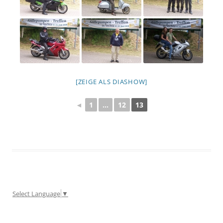
[ZEIGE ALS DIASHOW]
◄
1
...
12
13
Select Language
▼