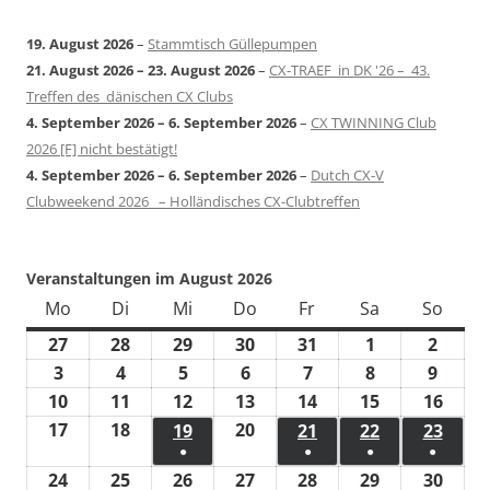
19. August 2026
–
Stammtisch Güllepumpen
21. August 2026
–
23. August 2026
–
CX-TRAEF in DK '26 – 43.
Treffen des dänischen CX Clubs
4. September 2026
–
6. September 2026
–
CX TWINNING Club
2026 [F] nicht bestätigt!
4. September 2026
–
6. September 2026
–
Dutch CX-V
Clubweekend 2026 – Holländisches CX-Clubtreffen
Veranstaltungen im August 2026
Mo
Montag
Di
Dienstag
Mi
Mittwoch
Do
Donnerstag
Fr
Freitag
Sa
Samstag
So
Sonn
27
27.
28
28.
29
29.
30
30.
31
31.
1
1.
2
2.
Juli
Juli
Juli
Juli
Juli
August
Augus
3
3.
4
4.
5
5.
6
6.
7
7.
8
8.
9
9.
2026
2026
2026
2026
2026
2026
2026
August
August
August
August
August
August
Augus
10
10.
11
11.
12
12.
13
13.
14
14.
15
15.
16
16.
2026
2026
2026
2026
2026
2026
2026
August
August
August
August
August
August
Augu
17
17.
18
18.
20
20.
19
19.
21
21.
22
22.
23
23.
●
●
●
●
2026
2026
2026
2026
2026
2026
2026
August
August
August
August
August
August
Augu
(1
(1
(1
(1
24
24.
25
25.
26
26.
27
27.
28
28.
29
29.
30
30.
2026
2026
2026
2026
2026
2026
2026