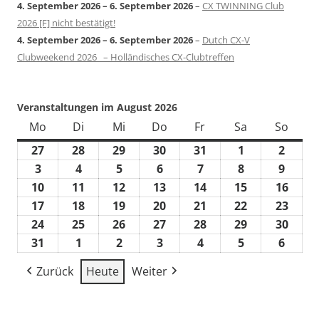
4. September 2026
–
6. September 2026
–
CX TWINNING Club
2026 [F] nicht bestätigt!
4. September 2026
–
6. September 2026
–
Dutch CX-V
Clubweekend 2026 – Holländisches CX-Clubtreffen
Veranstaltungen im August 2026
Mo
Montag
Di
Dienstag
Mi
Mittwoch
Do
Donnerstag
Fr
Freitag
Sa
Samstag
So
Sonn
27
27.
28
28.
29
29.
30
30.
31
31.
1
1.
2
2.
Juli
Juli
Juli
Juli
Juli
August
Augus
3
3.
4
4.
5
5.
6
6.
7
7.
8
8.
9
9.
2026
2026
2026
2026
2026
2026
2026
August
August
August
August
August
August
Augus
10
10.
11
11.
12
12.
13
13.
14
14.
15
15.
16
16.
2026
2026
2026
2026
2026
2026
2026
August
August
August
August
August
August
Augu
17
17.
18
18.
19
19.
20
20.
21
21.
22
22.
23
23.
2026
2026
2026
2026
2026
2026
2026
August
August
August
August
August
August
Augu
24
24.
25
25.
26
26.
27
27.
28
28.
29
29.
30
30.
2026
2026
2026
2026
2026
2026
2026
August
August
August
August
August
August
Augu
31
31.
1
1.
2
2.
3
3.
4
4.
5
5.
6
6.
2026
2026
2026
2026
2026
2026
2026
August
September
September
September
September
September
Septe
Zurück
Heute
Weiter
2026
2026
2026
2026
2026
2026
2026