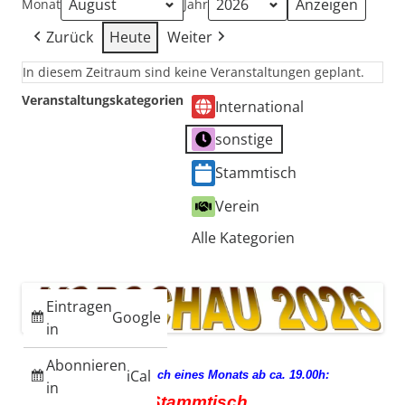
Monat
Jahr
Zurück
Heute
Weiter
In diesem Zeitraum sind keine Veranstaltungen geplant.
Veranstaltungskategorien
International
sonstige
Stammtisch
Verein
Alle Kategorien
Eintragen
Google
in
Abonnieren
iCal
jeden 3. Mittwoch eines Monats ab ca. 19.00h:
in
Stammtisch