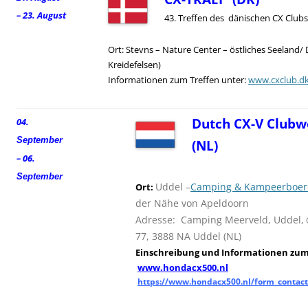
– 23. August
43. Treffen des dänischen CX Clubs
Ort: Stevns – Nature Center – östliches Seeland/
Kreidefelsen)
Informationen zum Treffen unter:
www.cxclub.d
Dutch CX-V Clubw
04.
September
(NL)
– 06.
September
Uddel –
Camping & Kampeerboerd
Ort:
der Nähe von Apeldoorn
Adresse: Camping Meerveld, Uddel,
77, 3888 NA Uddel (NL)
Einschreibung und
I
nformationen zum 
www.hondacx500.nl
https://www.hondacx500.nl/form_contact