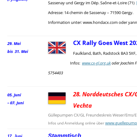
Sassenay und Gergy im Dép. Saône-et-Loire (71)
Adresse: 14 chemin de Sassenay – 71590 Gergy.
Information unter: www.hondacx.com oder yann.
CX Rally Goes West 20
29. Mai
bis 31. Mai
Faulkland, Bath, Radstock BA3 5XF
Infos:
www.cx-gl.org.uk
oder Joachim F
5754403
28. Norddeutsches CX/G
05. Juni
– 07. Juni
Vechta
Güllepumpen CX/GL Freundeskreis Weser/Ems/El
www.guellepump
Infos und Anmeldung online über
Stammtisch
17. Juni