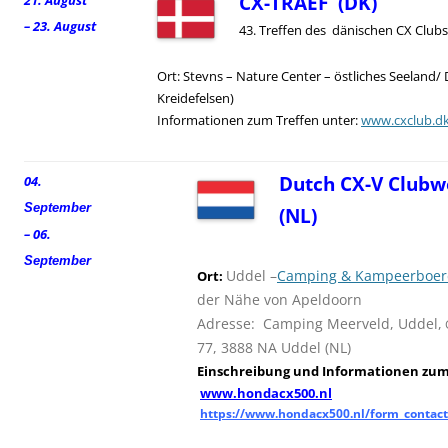
CX-TRAEF (DK)
21. August
– 23. August
43. Treffen des dänischen CX Clubs
Ort: Stevns – Nature Center – östliches Seeland/
Kreidefelsen)
Informationen zum Treffen unter:
www.cxclub.d
Dutch CX-V Clubw
04.
September
(NL)
– 06.
September
Uddel –
Camping & Kampeerboerd
Ort:
der Nähe von Apeldoorn
Adresse: Camping Meerveld, Uddel,
77, 3888 NA Uddel (NL)
Einschreibung und
I
nformationen zum 
www.hondacx500.nl
https://www.hondacx500.nl/form_contact