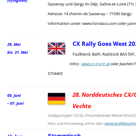
(Pfingsten)
Sassenay und Gergy im Dép. Saône-et-Loire (71)
Adresse: 14 chemin de Sassenay – 71590 Gergy.
Information unter: www.hondacx.com oder yann.
CX Rally Goes West 20
29. Mai
bis 31. Mai
Faulkland, Bath, Radstock BA3 5XF
Infos:
www.cx-gl.org.uk
oder Joachim F
5754403
28. Norddeutsches CX/G
05. Juni
– 07. Juni
Vechta
Güllepumpen CX/GL Freundeskreis Weser/Ems/El
www.guellepump
Infos und Anmeldung online über
Stammtisch