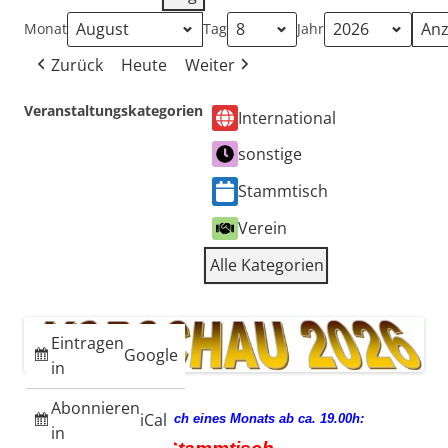
Monat
Tag
Jahr
Zurück
Heute
Weiter
Veranstaltungskategorien
International
sonstige
Stammtisch
Verein
Alle Kategorien
Eintragen
Google
in
Abonnieren
iCal
jeden 3. Mittwoch eines Monats ab ca. 19.00h:
in