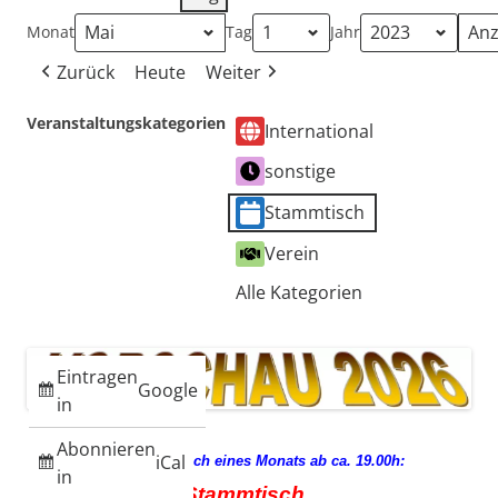
Monat
Tag
Jahr
Zurück
Heute
Weiter
Veranstaltungskategorien
International
sonstige
Stammtisch
Verein
Alle Kategorien
Eintragen
Google
in
Abonnieren
iCal
jeden 3. Mittwoch eines Monats ab ca. 19.00h:
in
Stammtisch