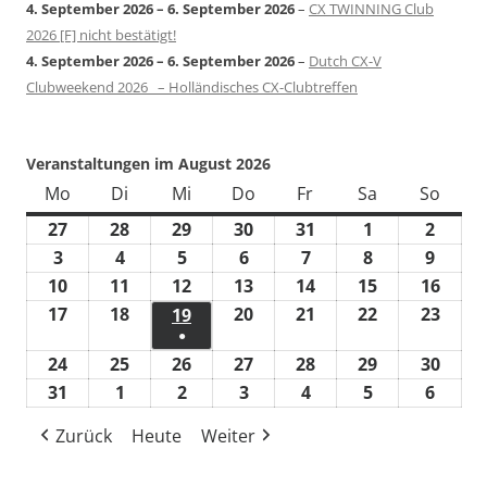
4. September 2026
–
6. September 2026
–
CX TWINNING Club
2026 [F] nicht bestätigt!
4. September 2026
–
6. September 2026
–
Dutch CX-V
Clubweekend 2026 – Holländisches CX-Clubtreffen
Veranstaltungen im August 2026
Mo
Montag
Di
Dienstag
Mi
Mittwoch
Do
Donnerstag
Fr
Freitag
Sa
Samstag
So
Sonn
27
27.
28
28.
29
29.
30
30.
31
31.
1
1.
2
2.
Juli
Juli
Juli
Juli
Juli
August
Augus
3
3.
4
4.
5
5.
6
6.
7
7.
8
8.
9
9.
2026
2026
2026
2026
2026
2026
2026
August
August
August
August
August
August
Augus
10
10.
11
11.
12
12.
13
13.
14
14.
15
15.
16
16.
2026
2026
2026
2026
2026
2026
2026
August
August
August
August
August
August
Augu
17
17.
18
18.
20
20.
21
21.
22
22.
23
23.
19
19.
●
2026
2026
2026
2026
2026
2026
2026
August
August
August
August
August
Augu
August
(1
24
24.
25
25.
26
26.
27
27.
28
28.
29
29.
30
30.
2026
2026
2026
2026
2026
2026
2026
Veranstaltung)
August
August
August
August
August
August
Augu
31
31.
1
1.
2
2.
3
3.
4
4.
5
5.
6
6.
2026
2026
2026
2026
2026
2026
2026
August
September
September
September
September
September
Septe
Zurück
Heute
Weiter
2026
2026
2026
2026
2026
2026
2026