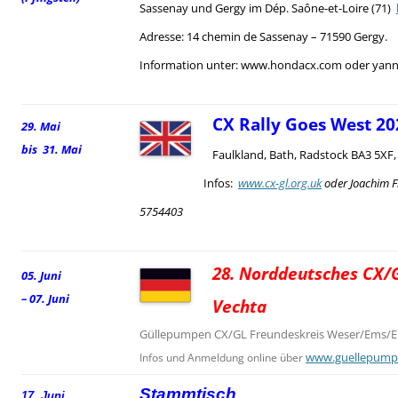
Sassenay und Gergy im Dép. Saône-et-Loire (71)
Adresse: 14 chemin de Sassenay – 71590 Gergy.
Information unter: www.hondacx.com oder yann.
CX Rally Goes West 20
29. Mai
bis 31. Mai
Faulkland, Bath, Radstock BA3 5XF
Infos:
www.cx-gl.org.uk
oder Joachim F
5754403
28. Norddeutsches CX/G
05. Juni
– 07. Juni
Vechta
Güllepumpen CX/GL Freundeskreis Weser/Ems/El
www.guellepump
Infos und Anmeldung online über
Stammtisch
17. Juni