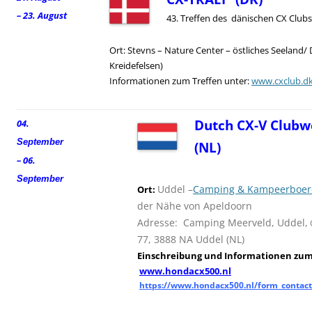
– 23. August
43. Treffen des dänischen CX Clubs
Ort: Stevns – Nature Center – östliches Seeland/
Kreidefelsen)
Informationen zum Treffen unter:
www.cxclub.d
Dutch CX-V Clubw
04.
September
(NL)
– 06.
September
Uddel –
Camping & Kampeerboerd
Ort:
der Nähe von Apeldoorn
Adresse: Camping Meerveld, Uddel,
77, 3888 NA Uddel (NL)
Einschreibung und
I
nformationen zum 
www.hondacx500.nl
https://www.hondacx500.nl/form_contact