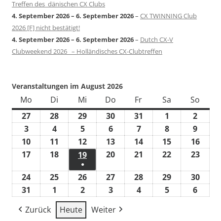
Treffen des dänischen CX Clubs
4. September 2026
–
6. September 2026
–
CX TWINNING Club
2026 [F] nicht bestätigt!
4. September 2026
–
6. September 2026
–
Dutch CX-V
Clubweekend 2026 – Holländisches CX-Clubtreffen
Veranstaltungen im August 2026
Mo
Montag
Di
Dienstag
Mi
Mittwoch
Do
Donnerstag
Fr
Freitag
Sa
Samstag
So
Sonn
27
27.
28
28.
29
29.
30
30.
31
31.
1
1.
2
2.
Juli
Juli
Juli
Juli
Juli
August
Augus
3
3.
4
4.
5
5.
6
6.
7
7.
8
8.
9
9.
2026
2026
2026
2026
2026
2026
2026
August
August
August
August
August
August
Augus
10
10.
11
11.
12
12.
13
13.
14
14.
15
15.
16
16.
2026
2026
2026
2026
2026
2026
2026
August
August
August
August
August
August
Augu
17
17.
18
18.
20
20.
21
21.
22
22.
23
23.
19
19.
●
2026
2026
2026
2026
2026
2026
2026
August
August
August
August
August
Augu
August
(1
24
24.
25
25.
26
26.
27
27.
28
28.
29
29.
30
30.
2026
2026
2026
2026
2026
2026
2026
Veranstaltung)
August
August
August
August
August
August
Augu
31
31.
1
1.
2
2.
3
3.
4
4.
5
5.
6
6.
2026
2026
2026
2026
2026
2026
2026
August
September
September
September
September
September
Septe
Zurück
Heute
Weiter
2026
2026
2026
2026
2026
2026
2026