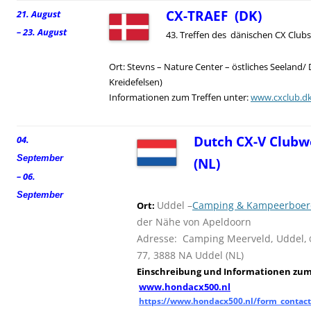
CX-TRAEF (DK)
21. August
– 23. August
43. Treffen des dänischen CX Clubs
Ort: Stevns – Nature Center – östliches Seeland/
Kreidefelsen)
Informationen zum Treffen unter:
www.cxclub.d
Dutch CX-V Clubw
04.
September
(NL)
– 06.
September
Uddel –
Camping & Kampeerboerd
Ort:
der Nähe von Apeldoorn
Adresse: Camping Meerveld, Uddel,
77, 3888 NA Uddel (NL)
Einschreibung und
I
nformationen zum 
www.hondacx500.nl
https://www.hondacx500.nl/form_contact