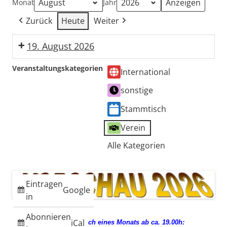
Monat
Jahr
Zurück
Heute
Weiter
19. August 2026
Stammtisch
Veranstaltungskategorien
International
Güllepumpen
sonstige
Stammtisch
Verein
Alle Kategorien
Eintragen
Google
in
Abonnieren
iCal
jeden 3. Mittwoch eines Monats ab ca. 19.00h: