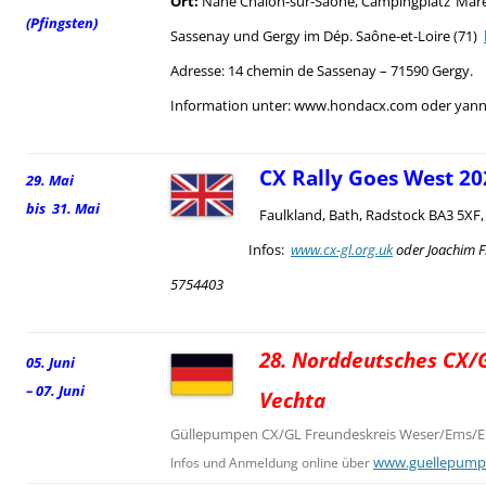
Ort:
Nahe Chalon-sur-Saône, Campingplatz ‘Mare
(Pfingsten)
Sassenay und Gergy im Dép. Saône-et-Loire (71)
Adresse: 14 chemin de Sassenay – 71590 Gergy.
Information unter: www.hondacx.com oder yann.
CX Rally Goes West 20
29. Mai
bis 31. Mai
Faulkland, Bath, Radstock BA3 5XF
Infos:
www.cx-gl.org.uk
oder Joachim F
5754403
28. Norddeutsches CX/G
05. Juni
– 07. Juni
Vechta
Güllepumpen CX/GL Freundeskreis Weser/Ems/El
www.guellepump
Infos und Anmeldung online über