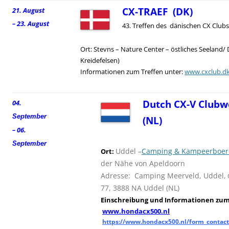
CX-TRAEF (DK)
21. August
– 23. August
43. Treffen des dänischen CX Clubs
Ort: Stevns – Nature Center – östliches Seeland/
Kreidefelsen)
Informationen zum Treffen unter:
www.cxclub.d
Dutch CX-V Clubw
04.
September
(NL)
– 06.
September
Uddel –
Camping & Kampeerboerd
Ort:
der Nähe von Apeldoorn
Adresse: Camping Meerveld, Uddel,
77, 3888 NA Uddel (NL)
Einschreibung und
I
nformationen zum 
www.hondacx500.nl
https://www.hondacx500.nl/form_contact