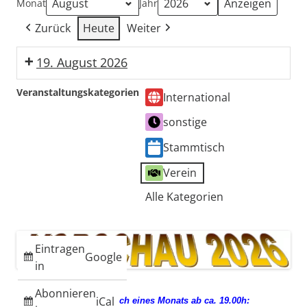
Monat
Jahr
Zurück
Heute
Weiter
19. August 2026
Stammtisch
Veranstaltungskategorien
International
Güllepumpen
sonstige
Stammtisch
Verein
Alle Kategorien
Eintragen
Google
in
Abonnieren
iCal
jeden 3. Mittwoch eines Monats ab ca. 19.00h: