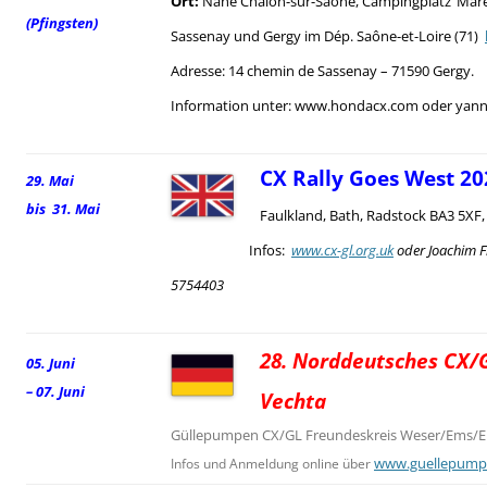
Ort:
Nahe Chalon-sur-Saône, Campingplatz ‘Mare
(Pfingsten)
Sassenay und Gergy im Dép. Saône-et-Loire (71)
Adresse: 14 chemin de Sassenay – 71590 Gergy.
Information unter: www.hondacx.com oder yann.
CX Rally Goes West 20
29. Mai
bis 31. Mai
Faulkland, Bath, Radstock BA3 5XF
Infos:
www.cx-gl.org.uk
oder Joachim F
5754403
28. Norddeutsches CX/G
05. Juni
– 07. Juni
Vechta
Güllepumpen CX/GL Freundeskreis Weser/Ems/El
www.guellepump
Infos und Anmeldung online über