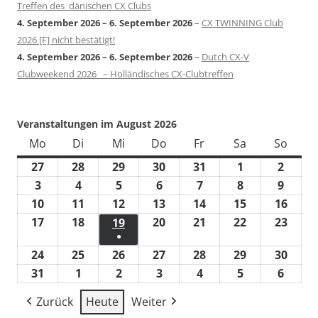
Treffen des dänischen CX Clubs
4. September 2026
–
6. September 2026
–
CX TWINNING Club
2026 [F] nicht bestätigt!
4. September 2026
–
6. September 2026
–
Dutch CX-V
Clubweekend 2026 – Holländisches CX-Clubtreffen
Veranstaltungen im August 2026
Mo
Montag
Di
Dienstag
Mi
Mittwoch
Do
Donnerstag
Fr
Freitag
Sa
Samstag
So
Sonn
27
27.
28
28.
29
29.
30
30.
31
31.
1
1.
2
2.
Juli
Juli
Juli
Juli
Juli
August
Augus
3
3.
4
4.
5
5.
6
6.
7
7.
8
8.
9
9.
2026
2026
2026
2026
2026
2026
2026
August
August
August
August
August
August
Augus
10
10.
11
11.
12
12.
13
13.
14
14.
15
15.
16
16.
2026
2026
2026
2026
2026
2026
2026
August
August
August
August
August
August
Augu
17
17.
18
18.
20
20.
21
21.
22
22.
23
23.
19
19.
●
2026
2026
2026
2026
2026
2026
2026
August
August
August
August
August
Augu
August
(1
24
24.
25
25.
26
26.
27
27.
28
28.
29
29.
30
30.
2026
2026
2026
2026
2026
2026
2026
Veranstaltung)
August
August
August
August
August
August
Augu
31
31.
1
1.
2
2.
3
3.
4
4.
5
5.
6
6.
2026
2026
2026
2026
2026
2026
2026
August
September
September
September
September
September
Septe
Zurück
Heute
Weiter
2026
2026
2026
2026
2026
2026
2026