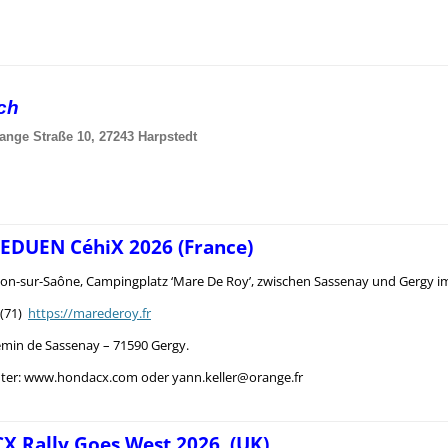
sch
ange Straße 10, 27243 Harpstedt
 EDUEN CéhiX 2026 (France)
n-sur-Saône, Campingplatz ‘Mare De Roy’, zwischen Sassenay und Gergy i
 (71)
https://marederoy.fr
emin de Sassenay – 71590 Gergy.
nter: www.hondacx.com oder yann.keller@orange.fr
CX Rally Goes West 2026 (UK)