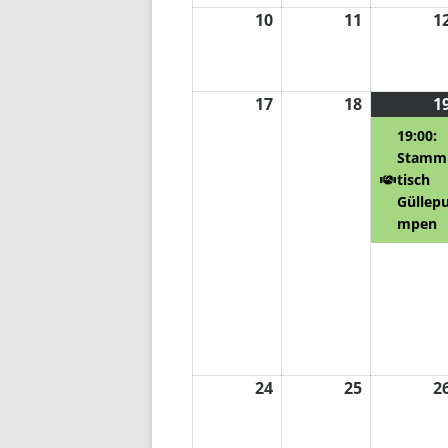
10
10.
11
11.
1
August
August
2026
2026
17
17.
18
18.
1
August
August
19:00:
2026
2026
Stamm
tisch
Güllep
mpen
24
24.
25
25.
2
August
August
2026
2026