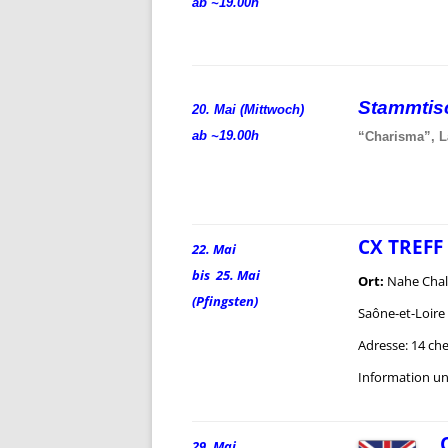
ab ~19.00h
Stammti
20. Mai (Mittwoch)
ab ~19.00h
“Charisma”, L
CX TREFF
22. Mai
bis 25. Mai
Ort:
Nahe Chalo
(Pfingsten)
Saône-et-Loire
Adresse: 14 ch
Information u
29. Mai