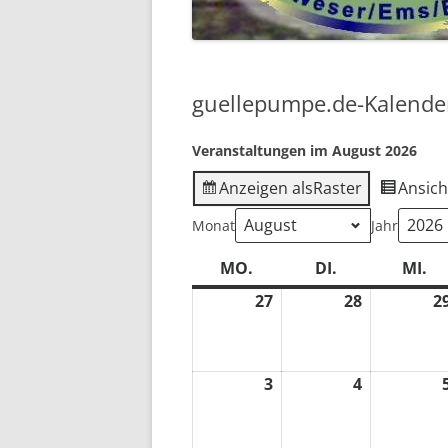
2018
2017
guellepumpe.de-Kalende
2016
Veranstaltungen im August 2026
VOR 2016 …
Anzeigen als
Raster
Ansich
Monat
Jahr
MO.
MONTAG
DI.
DIENSTAG
MI.
M
27
27.
28
28.
2
Juli
Juli
2026
2026
3
3.
4
4.
August
August
2026
2026