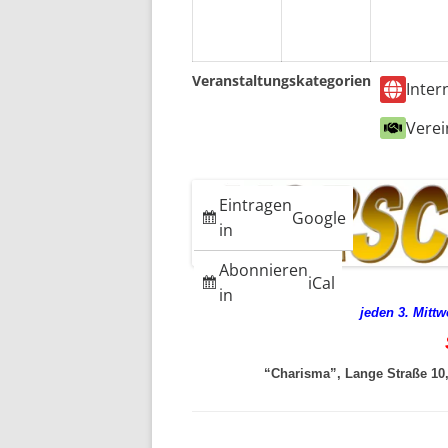
Veranstaltungskategorien
Inter
Verei
Eintragen
Google
in
Abonnieren
iCal
in
jeden 3. Mitt
“Charisma”, Lange Straße 10, 