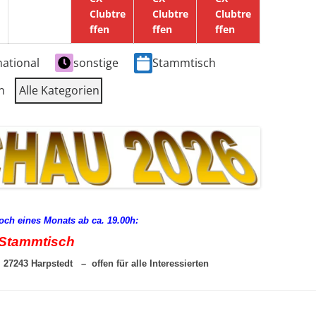
Clubtre
Clubtre
Clubtre
ffen
ffen
ffen
national
sonstige
Stammtisch
n
Alle Kategorien
woch eines Monats ab ca. 19.00h:
Stammtisch
27243 Harpstedt – offen für alle Interessierten