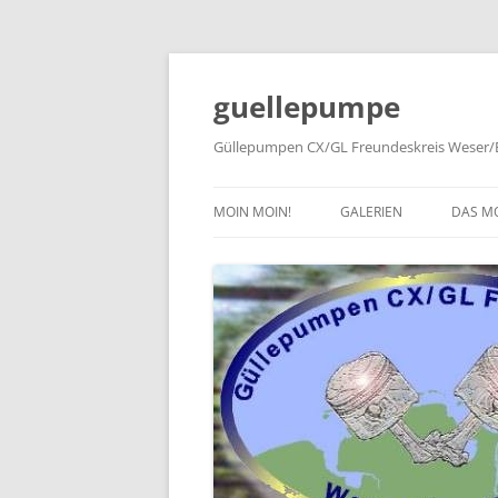
Zum
Inhalt
springen
guellepumpe
Güllepumpen CX/GL Freundeskreis Weser/E
MOIN MOIN!
GALERIEN
DAS M
2026
TYPE
2025
HISTO
2024
PRESS
2023
2022
2019