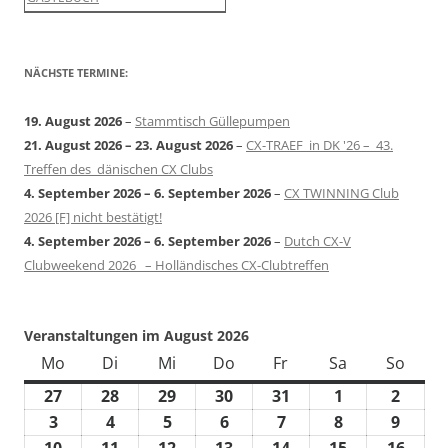
NÄCHSTE TERMINE:
19. August 2026
–
Stammtisch Güllepumpen
21. August 2026
–
23. August 2026
–
CX-TRAEF in DK '26 – 43.
Treffen des dänischen CX Clubs
4. September 2026
–
6. September 2026
–
CX TWINNING Club
2026 [F] nicht bestätigt!
4. September 2026
–
6. September 2026
–
Dutch CX-V
Clubweekend 2026 – Holländisches CX-Clubtreffen
Veranstaltungen im August 2026
Mo
Montag
Di
Dienstag
Mi
Mittwoch
Do
Donnerstag
Fr
Freitag
Sa
Samstag
So
Sonn
27
27.
28
28.
29
29.
30
30.
31
31.
1
1.
2
2.
Juli
Juli
Juli
Juli
Juli
August
Augus
3
3.
4
4.
5
5.
6
6.
7
7.
8
8.
9
9.
2026
2026
2026
2026
2026
2026
2026
August
August
August
August
August
August
Augus