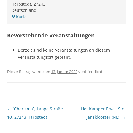
Harpstedt
,
27243
Deutschland
"Charisma",
Karte
Lange
Straße
Bevorstehende Veranstaltungen
10,
27243
Harpstedt
Derzeit sind keine Veranstaltungen an diesem
Veranstaltungsort geplant.
Dieser Beitrag wurde am
13. Januar 2022
veröffentlicht.
Beitragsnavigation
←
“Charisma”, Lange Straße
Het Kamper Erve, Sint
10, 27243 Harpstedt
Jansklooster (NL)
→