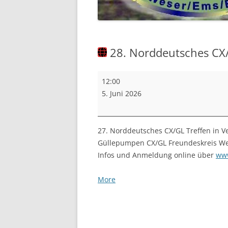
2018
2017
28. Norddeutsches CX/
2016
28.
VOR 2016 …
12:00
Norddeutsches
5. Juni 2026
CX/GL
Treffen
in
27. Norddeutsches CX/GL Treffen in V
Vechta
Güllepumpen CX/GL Freundeskreis We
(2026)
Infos und Anmeldung online über
ww
about
More
{title}