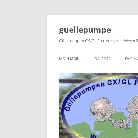
Zum
Inhalt
springen
guellepumpe
Güllepumpen CX/GL Freundeskreis Weser/E
MOIN MOIN!
GALERIEN
DAS M
2026
TYPE
2025
HISTO
2024
PRESS
2023
2022
2019