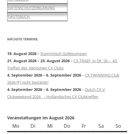
DATENSCHUTZERKLÄRUNG
GÄSTEBUCH
NÄCHSTE TERMINE:
19. August 2026
–
Stammtisch Güllepumpen
21. August 2026
–
23. August 2026
–
CX-TRAEF in DK '26 – 43.
Treffen des dänischen CX Clubs
4. September 2026
–
6. September 2026
–
CX TWINNING Club
2026 [F] nicht bestätigt!
4. September 2026
–
6. September 2026
–
Dutch CX-V
Clubweekend 2026 – Holländisches CX-Clubtreffen
Veranstaltungen im August 2026
Mo
Montag
Di
Dienstag
Mi
Mittwoch
Do
Donnerstag
Fr
Freitag
Sa
Samstag
So
Sonn