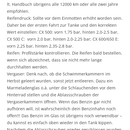
lt. Handbuch übrigens alle 12000 km oder alle zwei Jahre
empfohlen.
Reifendruck: Sollte vor dem Einmotten erhöht worden sein.
Daher bei der ersten Fahrt zur Tanke und den korrekten
Wert einstellen: CX 500: vorn 1,75 bar, hinten 2,0-2,5 bar,
CX 500 C: vorn 2,0 bar, hinten 2,0-2,25 bar; CX 600/650 E:
vorn 2,25 bar, hinten 2,35-2,8 bar.
Reifen: Profilstärke kontrollieren. Die Reifen bald bestellen,
wenn sich abzeichnet, dass sie nicht mehr lange
durchhalten werden.
Vergaser: Denk nach, ob die Schwimmerkammern im
Herbst geleert wurden, sonst jetzt entleeren. Dazu ein
Marmeladenglas o.ä. unter die Schlauchenden vor dem
Hinterrad stellen und die Ablassschrauben der
Vergaserkammern öffnen. Wenn das Benzin gar nicht
aufhören will, ist wahrscheinlich dein Benzinhahn noch
offen!!! Das Benzin im Glas ist übrigens noch verwendbar –
du kannst es einfach oben wieder in den Tank kippen.
Nachdem die Ablasschrauben wieder geschlossen wurden,