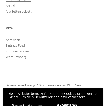
… nicht zu fassen !
Aktuell
Alle Betten belegt …
META
Anmelden
Eintrags-Feed
Kommentar-Feed
WordPress.org
Datenschutzerklärung
Stolz präsentiert von WordPress
Diese Website benutzt funktionelle Cookies und externe
Skripte, um dein Benutzererlebnis zu verbessern.
Akzeptieren
Meine Einstellungen