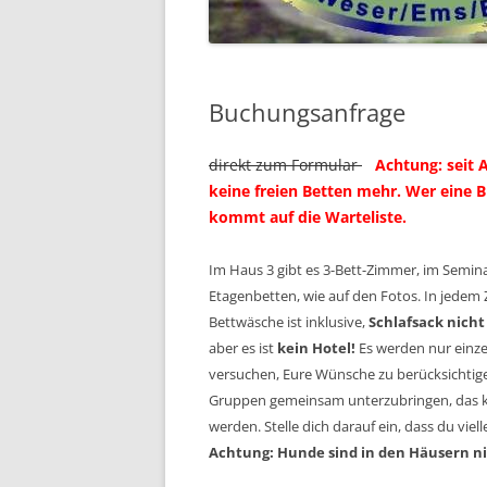
2018
2017
Buchungsanfrage
2016
direkt zum Formular
Achtung: seit 
VOR 2016 …
keine freien Betten mehr. Wer eine B
kommt auf die Warteliste.
Im Haus 3 gibt es 3-Bett-Zimmer, im Semin
Etagenbetten, wie auf den Fotos. In jedem
Bettwäsche ist inklusive,
Schlafsack nicht
aber es ist
kein Hotel!
Es werden nur einz
versuchen, Eure Wünsche zu berücksichtig
Gruppen
gemeinsam unterzubringen, das ka
werden. Stelle dich darauf ein, dass du viell
Achtung: Hunde sind in den Häusern ni