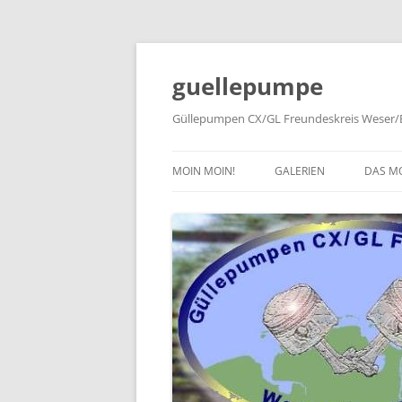
Zum
Inhalt
springen
guellepumpe
Güllepumpen CX/GL Freundeskreis Weser/E
MOIN MOIN!
GALERIEN
DAS M
2026
TYPE
2025
HISTO
2024
PRESS
2023
2022
2019