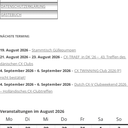
DATENSCHUTZERKLÄRUNG
GÄSTEBUCH
NÄCHSTE TERMINE:
19. August 2026
–
Stammtisch Güllepumpen
21. August 2026
–
23. August 2026
–
CX-TRAEF in DK '26 – 43. Treffen des
dänischen CX Clubs
4. September 2026
–
6. September 2026
–
CX TWINNING Club 2026 [F]
nicht bestätigt!
4. September 2026
–
6. September 2026
–
Dutch CX-V Clubweekend 2026
– Holländisches CX-Clubtreffen
Veranstaltungen im August 2026
Mo
Montag
Di
Dienstag
Mi
Mittwoch
Do
Donnerstag
Fr
Freitag
Sa
Samstag
So
So