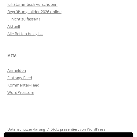
Juli Stammtisch verschoben
Begrüßungsbilder 2026 online
… nicht zu fassen !
Aktuell
Alle Betten belegt …
META
Anmelden
Eintrags-Feed
Kommentar-Feed
WordPress.org
Datenschutzerklärung
Stolz präsentiert von WordPress