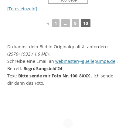
100_8989
[Fotos einzeln]
◄
1
...
9
10
Du kannst dein Bild in Originalqualität anfordern
(
2576×1932 / 1,6 MB
).
Schreibe eine Email an
webmaster@guellepumpe.de
,
Betreff:
Begrüßungsbild’24
,
Text:
Bitte sende mir Foto Nr. 100_8XXX .
Ich sende
dir
dann
das Foto.