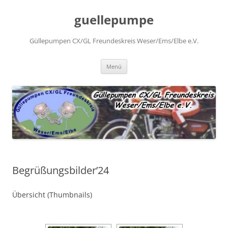
Zum
Inhalt
guellepumpe
springen
Güllepumpen CX/GL Freundeskreis Weser/Ems/Elbe e.V.
Menü
Begrüßungsbilder’24
Übersicht (Thumbnails)