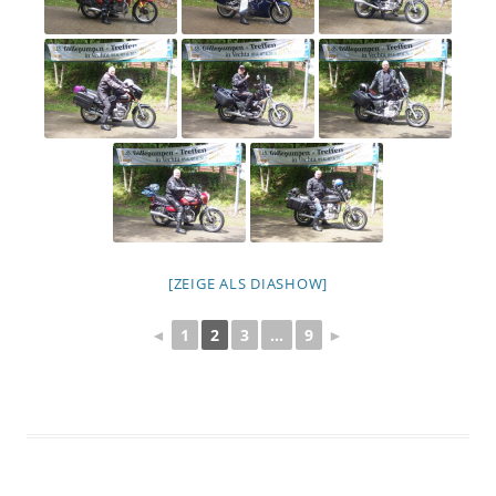
[ZEIGE ALS DIASHOW]
◄
1
2
3
...
9
►