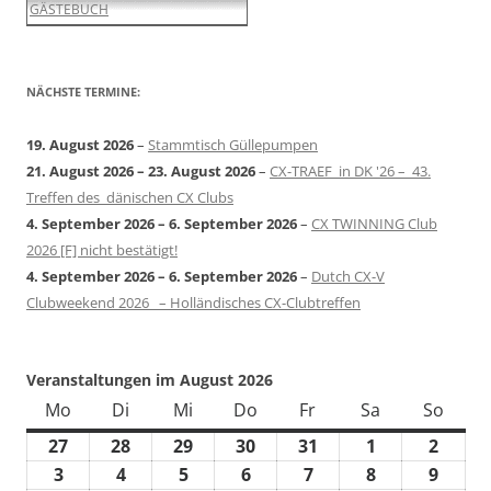
GÄSTEBUCH
NÄCHSTE TERMINE:
19. August 2026
–
Stammtisch Güllepumpen
21. August 2026
–
23. August 2026
–
CX-TRAEF in DK '26 – 43.
Treffen des dänischen CX Clubs
4. September 2026
–
6. September 2026
–
CX TWINNING Club
2026 [F] nicht bestätigt!
4. September 2026
–
6. September 2026
–
Dutch CX-V
Clubweekend 2026 – Holländisches CX-Clubtreffen
Veranstaltungen im August 2026
Mo
Montag
Di
Dienstag
Mi
Mittwoch
Do
Donnerstag
Fr
Freitag
Sa
Samstag
So
Sonn
27
27.
28
28.
29
29.
30
30.
31
31.
1
1.
2
2.
Juli
Juli
Juli
Juli
Juli
August
Augus
3
3.
4
4.
5
5.
6
6.
7
7.
8
8.
9
9.