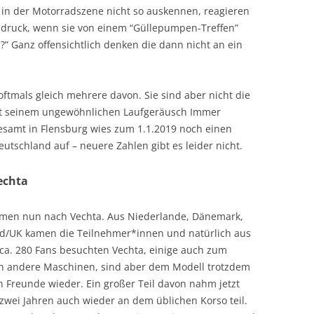
 in der Motorradszene nicht so auskennen, reagieren
sdruck, wenn sie von einem “Güllepumpen-Treffen”
h?” Ganz offensichtlich denken die dann nicht an ein
oftmals gleich mehrere davon. Sie sind aber nicht die
 mit seinem ungewöhnlichen Laufgeräusch Immer
esamt in Flensburg wies zum 1.1.2019 noch einen
tschland auf – neuere Zahlen gibt es leider nicht.
echta
amen nun nach Vechta. Aus Niederlande, Dänemark,
nd/UK kamen die Teilnehmer*innen und natürlich aus
 ca. 280 Fans besuchten Vechta, einige auch zum
n andere Maschinen, sind aber dem Modell trotzdem
en Freunde wieder. Ein großer Teil davon nahm jetzt
wei Jahren auch wieder an dem üblichen Korso teil.