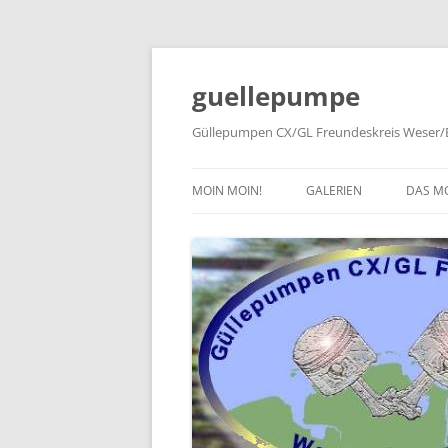
Zum
Inhalt
springen
guellepumpe
Güllepumpen CX/GL Freundeskreis Weser/E
MOIN MOIN!
GALERIEN
DAS M
2026
TYPE
2025
HISTO
2024
PRESS
2023
2022
2019