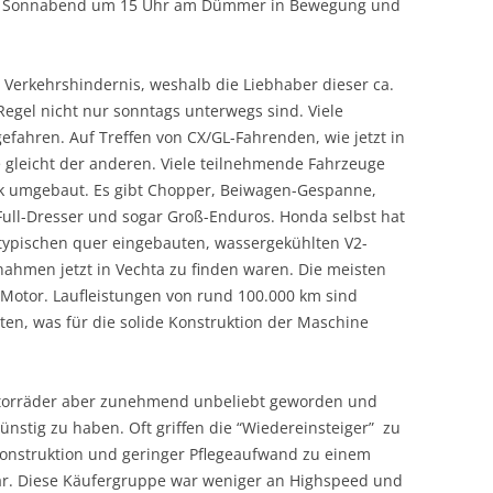
am Sonnabend um 15 Uhr am Dümmer in Bewegung und
 Verkehrshindernis, weshalb die Liebhaber dieser ca.
Regel nicht nur sonntags unterwegs sind. Viele
ahren. Auf Treffen von CX/GL-Fahrenden, wie jetzt in
e gleicht der anderen. Viele teilnehmende Fahrzeuge
ark umgebaut. Es gibt Chopper, Beiwagen-Gespanne,
ull-Dresser und sogar Groß-Enduros. Honda selbst hat
typischen quer eingebauten, wassergekühlten V2-
nahmen jetzt in Vechta zu finden waren. Die meisten
Motor. Laufleistungen von rund 100.000 km sind
lten, was für die solide Konstruktion der Maschine
otorräder aber zunehmend unbeliebt geworden und
stig zu haben. Oft griffen die “Wiedereinsteiger” zu
 Konstruktion und geringer Pflegeaufwand zu einem
r. Diese Käufergruppe war weniger an Highspeed und