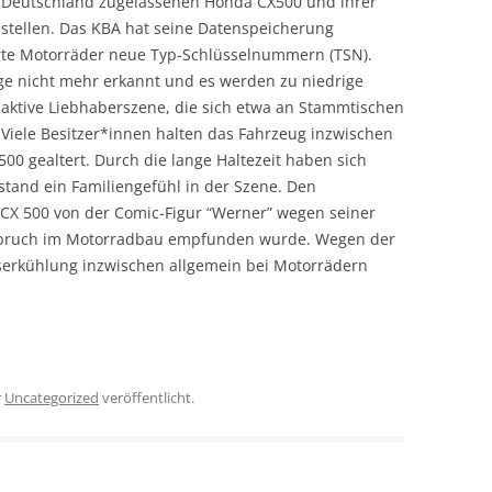
n Deutschland zugelassenen Honda CX500 und ihrer
zustellen. Das KBA hat seine Datenspeicherung
te Motorräder neue Typ-Schlüsselnummern (TSN).
ge nicht mehr erkannt und es werden zu niedrige
 aktive Liebhaberszene, die sich etwa an Stammtischen
t. Viele Besitzer*innen halten das Fahrzeug inzwischen
00 gealtert. Durch die lange Haltezeit haben sich
stand ein Familiengefühl in der Szene. Den
 CX 500 von der Comic-Figur “Werner” wegen seiner
tilbruch im Motorradbau empfunden wurde. Wegen der
sserkühlung inzwischen allgemein bei Motorrädern
r
Uncategorized
veröffentlicht.