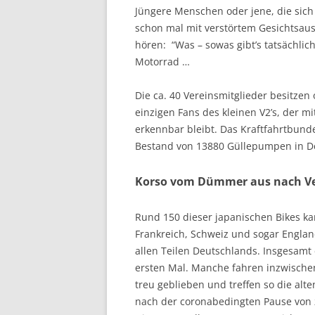
Jüngere Menschen oder jene, die sich
schon mal mit verstörtem Gesichtsau
hören: “Was – sowas gibt’s tatsächlic
Motorrad …
Die ca. 40 Vereinsmitglieder besitzen 
einzigen Fans des kleinen V2’s, der
erkennbar bleibt. Das Kraftfahrtbund
Bestand von 13880 Güllepumpen in Deu
Korso vom Dümmer aus nach V
Rund 150 dieser japanischen Bikes k
Frankreich, Schweiz und sogar Engla
allen Teilen Deutschlands. Insgesamt
ersten Mal. Manche fahren inzwische
treu geblieben und treffen so die alt
nach der coronabedingten Pause von z