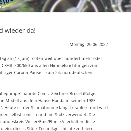
SPRINGE 2019
VECHTA 2018-
CX 650 C
BEGRÜSSUNGSBILDER
SPRINGE 2017
GL 650 SILVERWING
nd wieder da!
DÄNEMARK 2017
VECHTA 2016 –
BEGRÜSSUNGSBILDER
Montag, 20.06.2022
VECHTA 2017-
2015
GÜLLEPUMPENTREFFEN 2015
BEGRÜSSUNGSBILDER
EINDRÜCKE VECHTA 2016
2014
HOLLAND 2015
GÜLLEPUMPENTREFFEN 2014
tag an (17.Juni) rollten weit über hundert mehr oder
MOTORRADKORSO VECHTA 2017
GÜLLEPUMPENTREFFEN
a CX/GL 500/650 aus allen Himmelsrichtungen zum
2013
SPRINGE 2015
EINDRÜCKE VOM TREFFEN 2014
2016_J.LÜKEN
jähriger Corona-Pause – zum 24. norddeutschen
JÜRGEN L.´S FOTOALBUM
2012
TREFF IM ELSASS 2012
DIE PUMPE 2016 – BILDER VOM
BREMER RUNDFUNKMUSEUM
BAU
Güllepumpe” nannte Comic-Zeichner Brösel (Rötger
2011
WILDESHAUSER GEEST 2012
VECHTA 2011
FEBR. 2017
che Modell aus dem Hause Honda in seinem 1985
SPRINGE – OKT. 2016
2010
VECHTA 2012
GÜLLEPUMPENTREFFEN 2010
!”. Heute ist der Schmähname längst etabliert und wird
nen selbstironisch und mit Stolz verwendet. Die
2009
GÜLLEPUMPENTREFFEN2012
AKTIVITÄTEN 2010
GÜLLEPUMPENTREFFEN 2009
eundeskreis Weser/Ems/Elbe e.V. erhalten diese
zu ein, dieses Stück Technikgeschichte zu feiern.
2008
AKTIVITÄTEN 2009