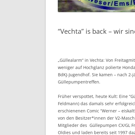
2018
2017
“Vechta” is back – wir si
2016
VOR 2016 …
„Güllealarm“ in Vechta: Von Freitagmit
weniger auf Hochglanz polierte Hond
BdKJ-Jugendhof. Sie kamen – nach 2-
Güllepumpentreffen.
Früher verspottet, heute Kult: Eine “
Feldmann) das damals sehr erfolgrei
erschienenen Comic “Werner – eiskalt
von den Besitzer*innen der V2-Maschi
Mitglieder des Güllepumpen CX/GL Fr
Oldies und laden bereits seit 1997 da