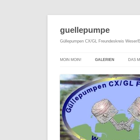
Zum
Inhalt
springen
guellepumpe
Güllepumpen CX/GL Freundeskreis Weser/E
MOIN MOIN!
GALERIEN
DAS 
2026
TYP
2025
HIST
2024
PRES
2023
2022
2019