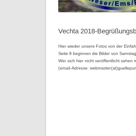
2018
2017
Vechta 2018-Begrüßungsb
2016
Hier wieder unsere Fotos von der Einfahr
VOR 2016 …
Seite 8 beginnen die Bilder von Samstag
Wer sich hier nicht veröffentlicht sehen
(email-Adresse: webmaster(at)guellepu