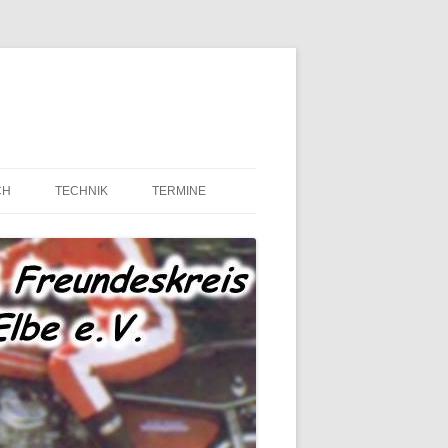
CH
TECHNIK
TERMINE
MOTOR UND ANTRIEB
TECHNIK – FAHRWERK
TECHNIK – SONSTIGES
MARKTPLATZ