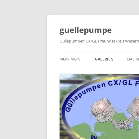
Zum
Inhalt
springen
guellepumpe
Güllepumpen CX/GL Freundeskreis Weser/E
MOIN MOIN!
GALERIEN
DAS 
2026
TYPE
2025
HIST
2024
PRES
2023
2022
2019