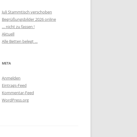
Juli Stammtisch verschoben
Begrüßungsbilder 2026 online
… nicht zu fassen !
Aktuell
Alle Betten belegt …
META
Anmelden
Eintrags-Feed
Kommentar-Feed
WordPress.org