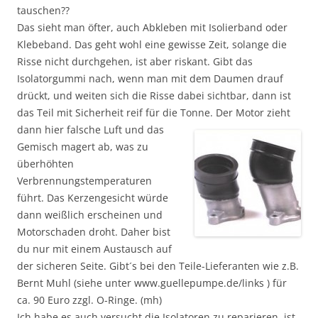
tauschen??
Das sieht man öfter, auch Abkleben mit Isolierband oder
Klebeband. Das geht wohl eine gewisse Zeit, solange die
Risse nicht durchgehen, ist aber riskant. Gibt das
Isolatorgummi nach, wenn man mit dem Daumen drauf
drückt, und weiten sich die Risse dabei sichtbar, dann ist
das Teil mit Sicherheit reif für die Tonne. Der Motor zieht
dann hier falsche Luft
und das
Gemisch magert ab, was zu
überhöhten
Verbrennungstemperaturen
führt. Das Kerzengesicht würde
dann weißlich erscheinen und
Motorschaden droht. Daher bist
du nur mit einem Austausch auf
der sicheren Seite. Gibt´s bei den Teile-Lieferanten wie z.B.
Bernt Muhl (siehe unter www.guellepumpe.de/links ) für
ca. 90 Euro zzgl. O-Ringe. (mh)
Ich habe es auch versucht,die Isolatoren zu reparieren, ist