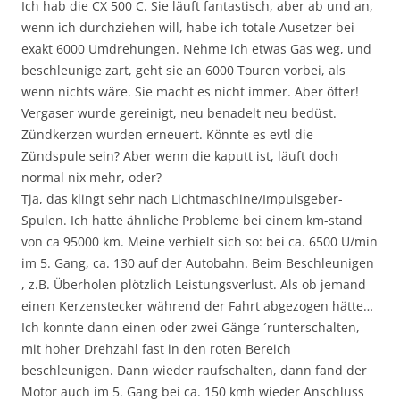
Ich hab die CX 500 C. Sie läuft fantastisch, aber ab und an,
wenn ich durchziehen will, habe ich totale Ausetzer bei
exakt 6000 Umdrehungen. Nehme ich etwas Gas weg, und
beschleunige zart, geht sie an 6000 Touren vorbei, als
wenn nichts wäre. Sie macht es nicht immer. Aber öfter!
Vergaser wurde gereinigt, neu benadelt neu bedüst.
Zündkerzen wurden erneuert. Könnte es evtl die
Zündspule sein? Aber wenn die kaputt ist, läuft doch
normal nix mehr, oder?
Tja, das klingt sehr nach Lichtmaschine/Impulsgeber-
Spulen. Ich hatte ähnliche Probleme bei einem km-stand
von ca 95000 km. Meine verhielt sich so: bei ca. 6500 U/min
im 5. Gang, ca. 130 auf der Autobahn. Beim Beschleunigen
, z.B. Überholen plötzlich Leistungsverlust. Als ob jemand
einen Kerzenstecker während der Fahrt abgezogen hätte…
Ich konnte dann einen oder zwei Gänge ´runterschalten,
mit hoher Drehzahl fast in den roten Bereich
beschleunigen. Dann wieder raufschalten, dann fand der
Motor auch im 5. Gang bei ca. 150 kmh wieder Anschluss