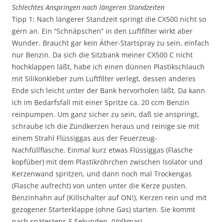
Schlechtes Anspringen nach längeren Standzeiten
Tipp 1: Nach längerer Standzeit springt die CX500 nicht so
gern an. Ein “Schnäpschen” in den Luftfilter wirkt aber
Wunder. Braucht gar kein Äther-Startspray zu sein, einfach
nur Benzin. Da sich die Sitzbank meiner CX500 C nicht
hochklappen läßt, habe ich einen dünnen Plastikschlauch
mit Silikonkleber zum Luftfilter verlegt, dessen anderes
Ende sich leicht unter der Bank hervorholen läßt. Da kann
ich im Bedarfsfall mit einer Spritze ca. 20 ccm Benzin
reinpumpen. Um ganz sicher zu sein, daß sie anspringt,
schraube ich die Zündkerzen heraus und reinige sie mit
einem Strahl Flüssiggas aus der Feuerzeug-
Nachfüllflasche. Einmal kurz etwas Flüssiggas (Flasche
kopfüber) mit dem Plastikröhrchen zwischen Isolator und
Kerzenwand spritzen, und dann noch mal Trockengas
(Flasche aufrecht) von unten unter die Kerze pusten.
Benzinhahn auf (Killschalter auf ON!), Kerzen rein und mit
gezogener Starterklappe (ohne Gas) starten. Sie kommt
nach spätestens 5 Sekunden. (Volkmar)