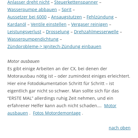
Anlasser dreht nicht
–
Steuerkettenspanner
–
Wasserpumpe abbauen
–
Sprit
–
Aussetzer bei 6000
–
Ansaugstutzen
–
Fehlzündung
–
Kardanöl
–
Ventile einstellen
–
Vergaser reinigen
–
Leistungsverlust
–
Drosselung
–
Drehzahlmesserwelle
–
Wasserpumpendichtung
–
Zündprobleme-> Ignitech-Zündung einbauen
Motor ausbauen
Es gibt einige Arbeiten an der CX, bei denen der
Motorausbau nötig ist – oder zumindest einiges erleichtert.
Hier eine Fotodokumentation Schritt für Schritt – ist
eigentlich gar nicht so schwer. Man sollte sich für das
“ERSTE MAL” allerdings ruhig Zeit nehmen, und ein
erfahrener Helfer kann auch nicht schaden….
Motor
ausbauen
.
Fotos Motordemontage
.
nach oben