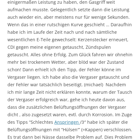
einigermaßen Leistung zu haben, den Gasgriff weit
aufmachen musste. Gelegentlich setzte dann die Leistung
auch wieder ein, aber meistens nur für wenige Sekunden.
Wenn das in einer rutschigen Kurve geschieht … Daraufhin
habe ich im Laufe der Zeit nach und nach sämtliche
wesentlichen E-Teile gewechselt: Kerzenstecker erneuert,
CDI gegen meine eigenen getauscht, Zündspulen
getauscht. Alles ohne Erfolg. Zum Glück fahren wir ohnehin
mehr bei trockenem Wetter, aber blöd war der Zustand
schon! Dann erhielt ich den Tipp, der Fehler könne im
Vergaser liegen. Ich habe also die Vergaser getauscht und
der Fehler war tatsächlich beseitigt. (michael) Nachdem
ich mir lange Zeit nicht erklären konnte, warum der Tausch
der Vergaser erfolgreich war, gehe ich heute davon aus,
dass die zusätzlichen Belüftungsöffnungen der Vergaser
dicht , also zugesetzt waren, evtl. durch Korrosion. Im Zuge
des Tipps “Schlechtes
Anspringen
/3″ habe ich später die
Belüftungsöffnungen mit “Hülsen'” (=Kappen) verschlossen.
Es trat dann bei Nässe dasselbe Problem auf. Dies Problem