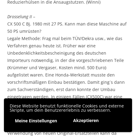
Reduzierhülsen in die Ansaugstutzen. (Winni)
Drosselung II
–
CX 500 C Bj. 1980 mit 27 PS. Kann man diese Maschine auf
50 PS umrüsten?
Legale Methode: Frag mal beim TÜV/Dekra usw., wie das
Verfahren genau heute ist. Früher war eine
Unbedenklichkeitsbescheinigung des deutschen
Importeurs notwendig, in der die vorgeschriebenen Teile
(Krümmer und Vergaser, Kosten mind. 500 Euro)
aufgelistet waren. Eine Honda-Werkstatt musste den
vorschriftsmäßigen Einbau bestätigen. Damit ging´s dann
zum Sachverständigen, erst dann konnte der Umbau
eingetragen werden. In einigen Fällen (CX500C) war eine
Rückrüstung einer nachträglich gedrosselten Maschine in
Diese Website benutzt funktionelle Cookies und externe
Skripte, um dein Benutzererlebnis zu verbessern.
den Urzustand nicht mehr möglich, weil die neuen
Geräuschimmissionsvorschriften nicht mehr einzuhalten
Akzeptieren
Meine Einstellungen
waren. Also viel Lauferei und viel Geld für den Effekt, bei
Verwendung von neuen Original-Ersatzteilen kann da