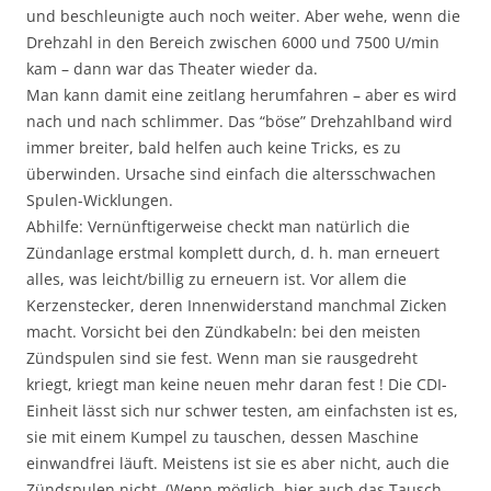
und beschleunigte auch noch weiter. Aber wehe, wenn die
Drehzahl in den Bereich zwischen 6000 und 7500 U/min
kam – dann war das Theater wieder da.
Man kann damit eine zeitlang herumfahren – aber es wird
nach und nach schlimmer. Das “böse” Drehzahlband wird
immer breiter, bald helfen auch keine Tricks, es zu
überwinden. Ursache sind einfach die altersschwachen
Spulen-Wicklungen.
Abhilfe: Vernünftigerweise checkt man natürlich die
Zündanlage erstmal komplett durch, d. h. man erneuert
alles, was leicht/billig zu erneuern ist. Vor allem die
Kerzenstecker, deren Innenwiderstand manchmal Zicken
macht. Vorsicht bei den Zündkabeln: bei den meisten
Zündspulen sind sie fest. Wenn man sie rausgedreht
kriegt, kriegt man keine neuen mehr daran fest ! Die CDI-
Einheit lässt sich nur schwer testen, am einfachsten ist es,
sie mit einem Kumpel zu tauschen, dessen Maschine
einwandfrei läuft. Meistens ist sie es aber nicht, auch die
Zündspulen nicht. (Wenn möglich, hier auch das Tausch-