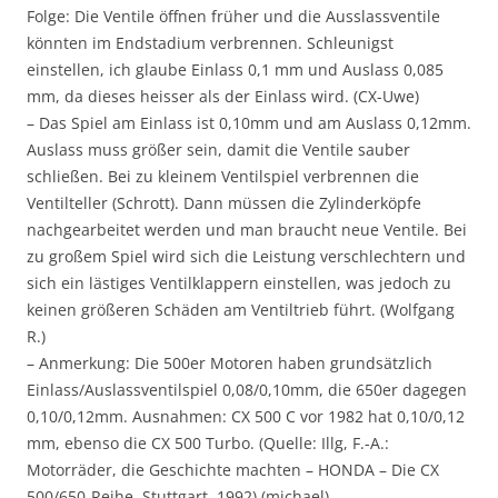
Folge: Die Ventile öffnen früher und die Ausslassventile
könnten im Endstadium verbrennen. Schleunigst
einstellen, ich glaube Einlass 0,1 mm und Auslass 0,085
mm, da dieses heisser als der Einlass wird. (CX-Uwe)
– Das Spiel am Einlass ist 0,10mm und am Auslass 0,12mm.
Auslass muss größer sein, damit die Ventile sauber
schließen. Bei zu kleinem Ventilspiel verbrennen die
Ventilteller (Schrott). Dann müssen die Zylinderköpfe
nachgearbeitet werden und man braucht neue Ventile. Bei
zu großem Spiel wird sich die Leistung verschlechtern und
sich ein lästiges Ventilklappern einstellen, was jedoch zu
keinen größeren Schäden am Ventiltrieb führt. (Wolfgang
R.)
– Anmerkung: Die 500er Motoren haben grundsätzlich
Einlass/Auslassventilspiel 0,08/0,10mm, die 650er dagegen
0,10/0,12mm. Ausnahmen: CX 500 C vor 1982 hat 0,10/0,12
mm, ebenso die CX 500 Turbo. (Quelle: Illg, F.-A.:
Motorräder, die Geschichte machten – HONDA – Die CX
500/650-Reihe, Stuttgart, 1992) (michael)