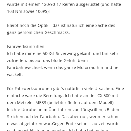
wurde mit einem 120/90-17 Reifen ausgerüstet (und hatte
103 Nm sowie 100PS)!
Bleibt noch die Optik – das ist natürlich eine Sache des
ganz persönlichen Geschmacks.
Fahrwerksunruhen
Ich habe mir eine 500GL Silverwing gekauft und bin sehr
zufrieden, bis auf das blöde Gefühl beim
Fahrbahnwechsel, wenn das ganze Motorrad hin und her
wackelt.
Für Fahrwerksunruhen gibt´s natürlich viele Ursachen. Eine
einfache wäre die Bereifung. Ich hatte an der CX 500 mit
dem Metzeler ME33 (beliebter Reifen auf dem Modell)
leichte Unruhe beim Überfahren von Längsrillen, zB. den
Strichen auf der Fahrbahn. Das aber nur, wenn er schon
etwas abgefahren war.Gegen Ende seiner Laufzeit wurde
es dann wirklich unangenehm. Ich habe bei meiner