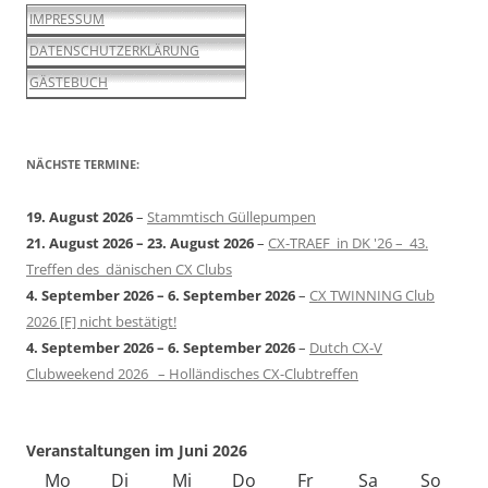
IMPRESSUM
DATENSCHUTZERKLÄRUNG
GÄSTEBUCH
NÄCHSTE TERMINE:
19. August 2026
–
Stammtisch Güllepumpen
21. August 2026
–
23. August 2026
–
CX-TRAEF in DK '26 – 43.
Treffen des dänischen CX Clubs
4. September 2026
–
6. September 2026
–
CX TWINNING Club
2026 [F] nicht bestätigt!
4. September 2026
–
6. September 2026
–
Dutch CX-V
Clubweekend 2026 – Holländisches CX-Clubtreffen
Veranstaltungen im Juni 2026
Mo
Montag
Di
Dienstag
Mi
Mittwoch
Do
Donnerstag
Fr
Freitag
Sa
Samstag
So
Sonn