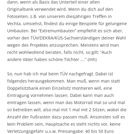
dann, wenn als Basis das Unterteil einer alten
Originalbank verwendet wird. Wenn du dich auf den
Fotoseiten, z.B. von unserem diesjährigen Treffen in
Vechta, umsiehst, findest du einige Beispiele für gelungene
Umbauten. Bei “Extremumbauten” empfiehlt es sich aber,
vorher den TÜV/DEKRA/KÜS-Sachverständigen deiner Wahl
wegen des Projektes anzusprechen. Meistens wird man
recht wohlwollend beraten, falls nicht, so gilt: “Auch
andere Väter haben schöne Töchter ….” (mh)
So, nun hab ich mal beim TÜV nachgefragt. Dabei ist
folgendes herausgekommen. Man muß, wenn man statt
Doppelsitzbank einen Einzelsitz montieren will, eine
Eintragung vornehmen lassen. Dabei kann man auch
eintragen lassen, wenn man das Motorrad mal so und mal
so betreiben will, also mal mit 1 mal mit 2 Sitzen, wobei die
Anzahl der Fußrasten dazu passen muß. Ansonsten soll es
kein Problem sein, Hauptsache es steht nichts vor, keine
Verletzungsgefahr u.s.w. Preisangabe: 40 bis 50 Euro