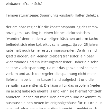
einbauen. (Franz Sch.)
Temperaturanzeige: Spannungskonstant- Halter defekt ?.
der ominöse regler für die konstantspannung des temp-
anzeigers. Das ding ist einen kleines elektronisches
“wunder” denn in dem winzligen kästchen unterm tacho
befindet sich eine kpl. elktr. schaltung…. tja vor 25 jahren
gabs halt noch keine festspannungsregler. Da drin sind
glatt 3 dioden, ein kleiner (treiber) transistor, ein paar
widerstände und ein leistungstransistor. Daher die sehr
seltene 7 volt spannung. Da mir das ganze bissl seltsam
vorkam und auch der regeler die spannung nicht mehr
lieferte, habe ich ihn kurzer hand aufgebohrt und die
vergußmasse entfernt. Die läsung für das problem (regler
im arsch) habe ich ebenfalls und kann sie hiermit “offiziell”
anbieten: ihr schickt mir euren defekten und bekommt im
austausch einen neuen im originalgehäuse für 10 Öre plus
versand. Also wenn ihr das ding braucht…. meldet euch