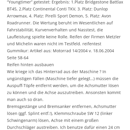
“Youngtimer” getestet: Ergebnis: 1.Platz Bridgestone Battlax
BT45, 2.Platz Continental Conti TKV, 3. Platz: Dunlop
Arrowmax, 4. Platz: Pirelli Sport Demon, 5. Platz: Avon
Roadrunner. Die Wertung beruht im Wesentlichen auf
Fahrstabilität, Kurvenverhalten und Nasstest, die
Laufleistung spielte keine Rolle. Reifen der Firmen Metzler
und Michelin waren nicht im Testfeld. reifentest
Gummikur: Artikel aus: Motorrad 14/2004 v. 18.06.2004
Seite 58-64
Reifen hinten ausbauen
Wie kriege ich das Hinterrad aus der Maschine ? In
ungünstigen Fällen (Maschine tiefer gelegt…) müssen die
Auspuff-Töpfe entfernt werden, um die Achsmutter lösen
zu können und die Achse auszutreiben. Ansonsten kommt
man auch so dran.
Bremsgestänge und Bremsanker entfernen, Achsmutter
lösen (ggf. Splint entf.!), Klemmschraube SW 12 (linker
Schwingenarm) lösen, Achse mit einem großen
Durchschläger austreiben. Ich benutze dafür einen 24 cm