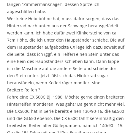
langen “Zimmermansnagel”, dessen Spitze ich
abgeschliffen habe.
Wer keine Hebebühne hat, muss dafür sorgen, dass das
Hinterrad nach unten aus der Schwinge herausgefädelt
werden kann. Ich habe dafür zwei Klinkersteine von ca.
7cm Höhe, die ich unter den Haupständer schiebe. Die auf
dem Haupständer aufgebockte CX lege ich dazu soweit auf
die Seite, dass ich (ggf. ein Helfer) einen Stein unter das
eine Bein des Haupständers schieben kann. Dann kippe
ich die Maschine auf die andere Seite und schiebe dort
den Stein unter. Jetzt läßt sich das Hinterrad sogar
herausfädeln, wenn Kofferträger montiert sind.
Breitere Reifen ?
Fahre eine CX 500C Bj. 1980. Möchte gerne einen breiteren
Hinterreifen montieren. Was geht? Da geht nicht mehr viel.
Die CX500C hat in Serie bereits einen 130/90-16, die GL500
und die GL650 ebenso. Die CX 650C fährt sereinmäßig den
breitesten Reifen aller Güllepumpen, nämlich 140/90 – 15.
Ob die 15″-Felge mit der 140er Bereifung so ohne