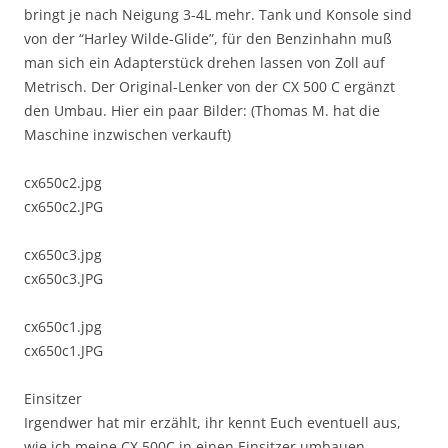
bringt je nach Neigung 3-4L mehr. Tank und Konsole sind
von der “Harley Wilde-Glide”, für den Benzinhahn muß
man sich ein Adapterstück drehen lassen von Zoll auf
Metrisch. Der Original-Lenker von der CX 500 C ergänzt
den Umbau. Hier ein paar Bilder: (Thomas M. hat die
Maschine inzwischen verkauft)
cx650c2.jpg
cx650c2.JPG
cx650c3.jpg
cx650c3.JPG
cx650c1.jpg
cx650c1.JPG
Einsitzer
Irgendwer hat mir erzählt, ihr kennt Euch eventuell aus,
wie ich meine CX 500C in einen Einsitzer umbauen