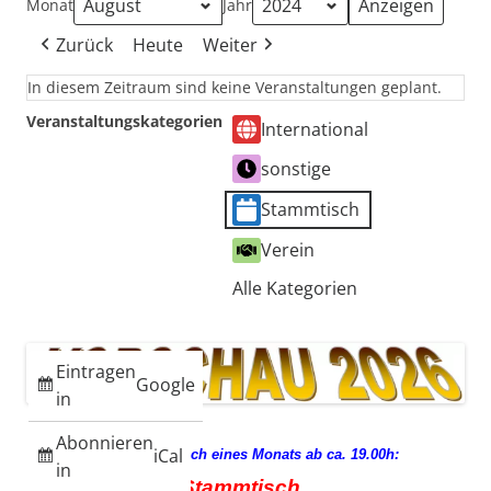
Monat
Jahr
Zurück
Heute
Weiter
In diesem Zeitraum sind keine Veranstaltungen geplant.
Veranstaltungskategorien
International
sonstige
Stammtisch
Verein
Alle Kategorien
Eintragen
Google
in
Abonnieren
iCal
jeden 3. Mittwoch eines Monats ab ca. 19.00h:
in
Stammtisch