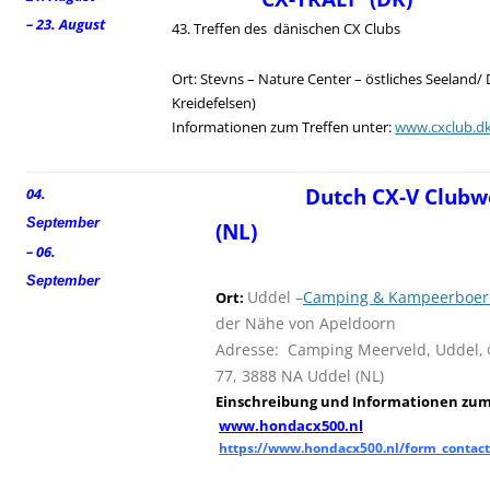
– 23. August
43. Treffen des dänischen CX Clubs
Ort: Stevns – Nature Center – östliches Seeland/
Kreidefelsen)
Informationen zum Treffen unter:
www.cxclub.d
Dutch CX-V Clubw
04.
September
(NL)
– 06.
September
Uddel –
Camping & Kampeerboerd
Ort:
der Nähe von Apeldoorn
Adresse: Camping Meerveld, Uddel,
77, 3888 NA Uddel (NL)
Einschreibung und
I
nformationen zum 
www.hondacx500.nl
https://www.hondacx500.nl/form_contact