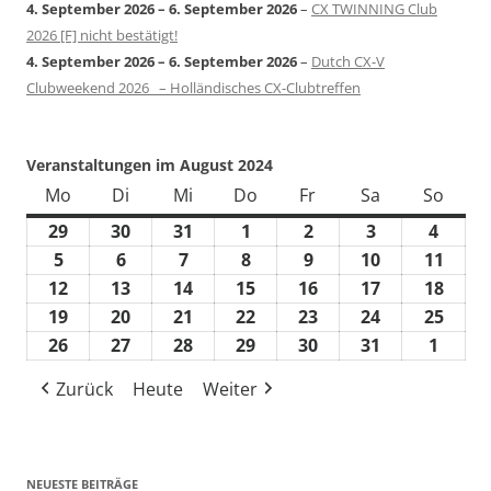
4. September 2026
–
6. September 2026
–
CX TWINNING Club
2026 [F] nicht bestätigt!
4. September 2026
–
6. September 2026
–
Dutch CX-V
Clubweekend 2026 – Holländisches CX-Clubtreffen
Veranstaltungen im August 2024
Mo
Montag
Di
Dienstag
Mi
Mittwoch
Do
Donnerstag
Fr
Freitag
Sa
Samstag
So
Sonn
29
29.
30
30.
31
31.
1
1.
2
2.
3
3.
4
4.
Juli
Juli
Juli
August
August
August
Augus
5
5.
6
6.
7
7.
8
8.
9
9.
10
10.
11
11.
2024
2024
2024
2024
2024
2024
2024
August
August
August
August
August
August
Augu
12
12.
13
13.
14
14.
15
15.
16
16.
17
17.
18
18.
2024
2024
2024
2024
2024
2024
2024
August
August
August
August
August
August
Augu
19
19.
20
20.
21
21.
22
22.
23
23.
24
24.
25
25.
2024
2024
2024
2024
2024
2024
2024
August
August
August
August
August
August
Augu
26
26.
27
27.
28
28.
29
29.
30
30.
31
31.
1
1.
2024
2024
2024
2024
2024
2024
2024
August
August
August
August
August
August
Septe
Zurück
Heute
Weiter
2024
2024
2024
2024
2024
2024
2024
NEUESTE BEITRÄGE