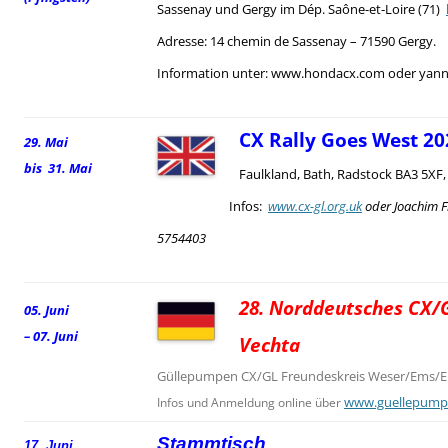
Sassenay und Gergy im Dép. Saône-et-Loire (71)
Adresse: 14 chemin de Sassenay – 71590 Gergy.
Information unter: www.hondacx.com oder yann.
CX Rally Goes West 20
29. Mai
bis 31. Mai
Faulkland, Bath, Radstock BA3 5XF
Infos:
www.cx-gl.org.uk
oder Joachim F
5754403
28. Norddeutsches CX/G
05. Juni
– 07. Juni
Vechta
Güllepumpen CX/GL Freundeskreis Weser/Ems/El
www.guellepump
Infos und Anmeldung online über
Stammtisch
17. Juni