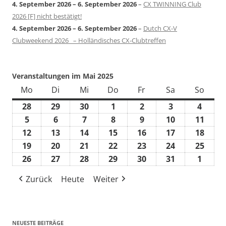
4. September 2026
–
6. September 2026
–
CX TWINNING Club
2026 [F] nicht bestätigt!
4. September 2026
–
6. September 2026
–
Dutch CX-V
Clubweekend 2026 – Holländisches CX-Clubtreffen
Veranstaltungen im Mai 2025
Mo
Montag
Di
Dienstag
Mi
Mittwoch
Do
Donnerstag
Fr
Freitag
Sa
Samstag
So
Sonn
28
28.
29
29.
30
30.
1
1.
2
2.
3
3.
4
4.
April
April
April
Mai
Mai
Mai
Mai
5
5.
6
6.
7
7.
8
8.
9
9.
10
10.
11
11.
2025
2025
2025
2025
2025
2025
2025
Mai
Mai
Mai
Mai
Mai
Mai
Mai
12
12.
13
13.
14
14.
15
15.
16
16.
17
17.
18
18.
2025
2025
2025
2025
2025
2025
2025
Mai
Mai
Mai
Mai
Mai
Mai
Mai
19
19.
20
20.
21
21.
22
22.
23
23.
24
24.
25
25.
2025
2025
2025
2025
2025
2025
2025
Mai
Mai
Mai
Mai
Mai
Mai
Mai
26
26.
27
27.
28
28.
29
29.
30
30.
31
31.
1
1.
2025
2025
2025
2025
2025
2025
2025
Mai
Mai
Mai
Mai
Mai
Mai
Juni
Zurück
Heute
Weiter
2025
2025
2025
2025
2025
2025
2025
NEUESTE BEITRÄGE