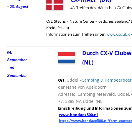
– 23. August
43. Treffen des dänischen CX Clubs
Ort: Stevns – Nature Center – östliches Seeland/
Kreidefelsen)
Informationen zum Treffen unter:
www.cxclub.d
Dutch CX-V Clubw
04.
September
(NL)
– 06.
September
Uddel –
Camping & Kampeerboerd
Ort:
der Nähe von Apeldoorn
Adresse: Camping Meerveld, Uddel,
77, 3888 NA Uddel (NL)
Einschreibung und
I
nformationen zum 
www.hondacx500.nl
https://www.hondacx500.nl/form_contact