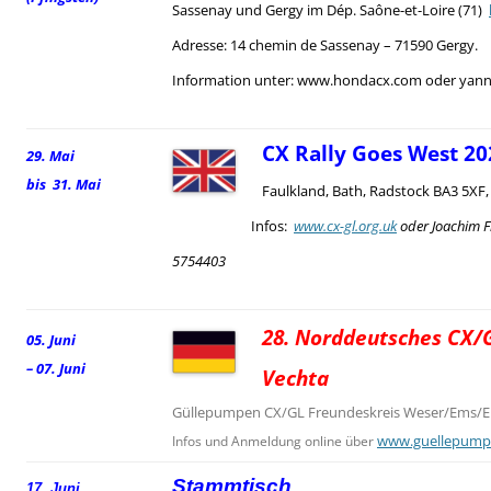
Sassenay und Gergy im Dép. Saône-et-Loire (71)
Adresse: 14 chemin de Sassenay – 71590 Gergy.
Information unter: www.hondacx.com oder yann.
CX Rally Goes West 20
29. Mai
bis 31. Mai
Faulkland, Bath, Radstock BA3 5XF
Infos:
www.cx-gl.org.uk
oder Joachim F
5754403
28. Norddeutsches CX/G
05. Juni
– 07. Juni
Vechta
Güllepumpen CX/GL Freundeskreis Weser/Ems/El
www.guellepump
Infos und Anmeldung online über
Stammtisch
17. Juni