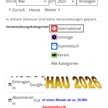
Monat
Jahr
Zurück
Heute
Weiter
In diesem Zeitraum sind keine Veranstaltungen geplant.
Veranstaltungskategorien
International
sonstige
Stammtisch
Verein
Alle Kategorien
Eintragen
Google
in
Abonnieren
iCal
jeden 3. Mittwoch eines Monats ab ca. 19.00h:
in
Stammtisch