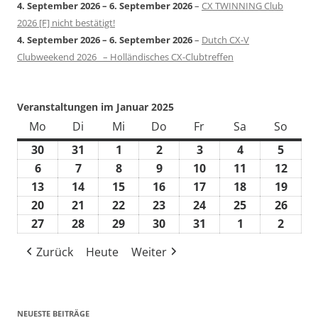
4. September 2026
–
6. September 2026
–
CX TWINNING Club
2026 [F] nicht bestätigt!
4. September 2026
–
6. September 2026
–
Dutch CX-V
Clubweekend 2026 – Holländisches CX-Clubtreffen
Veranstaltungen im Januar 2025
Mo
Montag
Di
Dienstag
Mi
Mittwoch
Do
Donnerstag
Fr
Freitag
Sa
Samstag
So
Sonn
30
30.
31
31.
1
1.
2
2.
3
3.
4
4.
5
5.
Dezember
Dezember
Januar
Januar
Januar
Januar
Janua
6
6.
7
7.
8
8.
9
9.
10
10.
11
11.
12
12.
2024
2024
2025
2025
2025
2025
2025
Januar
Januar
Januar
Januar
Januar
Januar
Janu
13
13.
14
14.
15
15.
16
16.
17
17.
18
18.
19
19.
2025
2025
2025
2025
2025
2025
2025
Januar
Januar
Januar
Januar
Januar
Januar
Janu
20
20.
21
21.
22
22.
23
23.
24
24.
25
25.
26
26.
2025
2025
2025
2025
2025
2025
2025
Januar
Januar
Januar
Januar
Januar
Januar
Janu
27
27.
28
28.
29
29.
30
30.
31
31.
1
1.
2
2.
2025
2025
2025
2025
2025
2025
2025
Januar
Januar
Januar
Januar
Januar
Februar
Febru
Zurück
Heute
Weiter
2025
2025
2025
2025
2025
2025
2025
NEUESTE BEITRÄGE