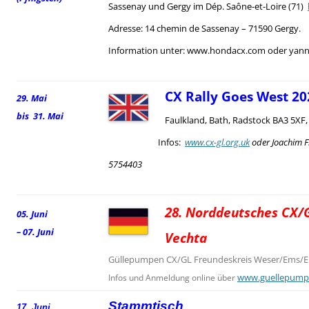
Sassenay und Gergy im Dép. Saône-et-Loire (71)
Adresse: 14 chemin de Sassenay – 71590 Gergy.
Information unter: www.hondacx.com oder yann.
CX Rally Goes West 20
29. Mai
bis 31. Mai
Faulkland, Bath, Radstock BA3 5XF
Infos:
www.cx-gl.org.uk
oder Joachim F
5754403
28. Norddeutsches CX/G
05. Juni
– 07. Juni
Vechta
Güllepumpen CX/GL Freundeskreis Weser/Ems/El
www.guellepump
Infos und Anmeldung online über
Stammtisch
17. Juni