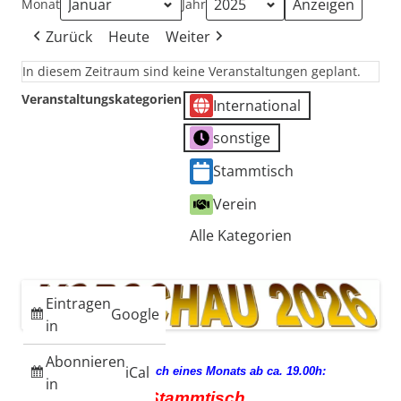
Monat
Jahr
Zurück
Heute
Weiter
In diesem Zeitraum sind keine Veranstaltungen geplant.
Veranstaltungskategorien
International
sonstige
Stammtisch
Verein
Alle Kategorien
Eintragen
Google
in
Abonnieren
iCal
jeden 3. Mittwoch eines Monats ab ca. 19.00h:
in
Stammtisch