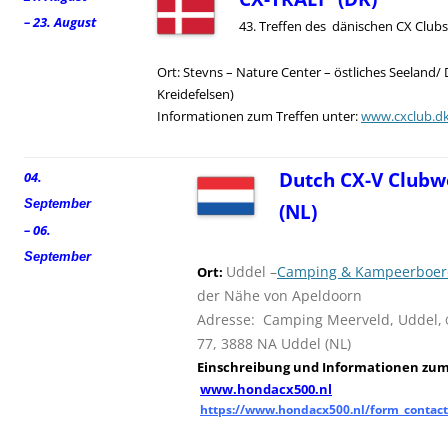
– 23. August
43. Treffen des dänischen CX Clubs
Ort: Stevns – Nature Center – östliches Seeland/
Kreidefelsen)
Informationen zum Treffen unter:
www.cxclub.d
Dutch CX-V Clubw
04.
September
(NL)
– 06.
September
Uddel –
Camping & Kampeerboerd
Ort:
der Nähe von Apeldoorn
Adresse: Camping Meerveld, Uddel,
77, 3888 NA Uddel (NL)
Einschreibung und
I
nformationen zum 
www.hondacx500.nl
https://www.hondacx500.nl/form_contact