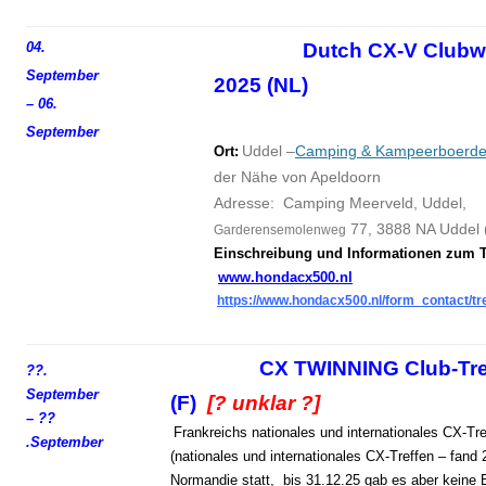
04.
Dutch CX-V Club
September
2025 (NL)
– 06.
September
Uddel –
Camping & Kampeerboerder
Ort:
der Nähe von Apeldoorn
Adresse: Camping Meerveld, Uddel,
77, 3888 NA Uddel 
Garderensemolenweg
Einschreibung und
I
nformationen zum Tr
www.hondacx500.nl
https://www.hondacx500.nl/form_contact/tr
CX TWINNING Club-Tre
??.
September
(F)
[? unklar ?]
– ??
Frankreichs nationales und internationales CX-Tre
.
September
(nationales und internationales CX-Treffen – fand 
Normandie statt, bis 31.12.25 gab es aber keine 