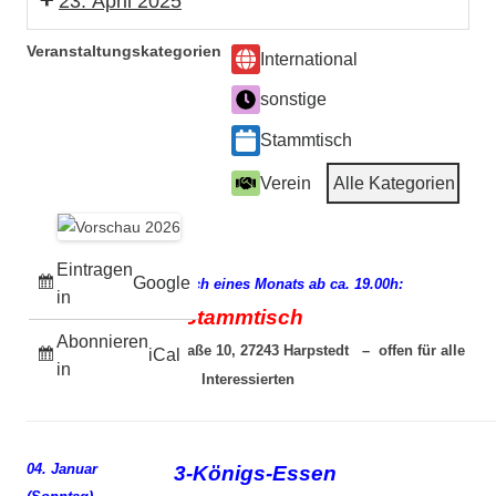
23. April 2025
Stammtisch
Veranstaltungskategorien
International
sonstige
Stammtisch
Verein
Alle Kategorien
Eintragen
Google
jeden 3. Mittwoch eines Monats ab ca. 19.00h:
in
Stammtisch
Abonnieren
“Charisma”, Lange Straße 10, 27243 Harpstedt – offen für alle
iCal
in
Interessierten
04. Januar
3-Königs-Essen