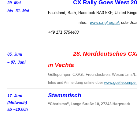
CX Rally Goes West 2
29. Mai
bis 31. Mai
Faulkland, Bath, Radstock BA3 5XF, United Kin
Infos:
www.cx-gl.org.uk
oder Joac
+49 171 5754403
28. Norddeutsches CX/
05. Juni
– 07. Juni
in Vechta
Güllepumpen CX/GL Freundeskreis Weser/Ems/El
www.guellepumpe.
Infos und Anmeldung online über
Stammtisch
17. Juni
(Mittwoch)
“Charisma”, Lange Straße 10, 27243 Harpstedt
ab ~19.00h