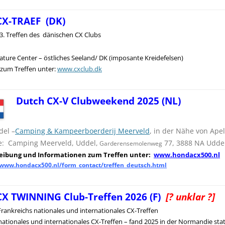
CX-TRAEF (DK)
3. Treffen des dänischen CX Clubs
ature Center – östliches Seeland/ DK (imposante Kreidefelsen)
zum Treffen unter:
www.cxclub.dk
Dutch CX-V Clubweekend 2025 (NL)
del –
Camping & Kampeerboerderij Meerveld
, in der Nähe von Ap
e: Camping Meerveld, Uddel,
77, 3888 NA Uddel
Garderensemolenweg
reibung und
I
nformationen zum Treffen unter:
www.hondacx500.nl
/www.hondacx500.nl/form_contact/treffen_deutsch.html
CX TWINNING Club-Treffen 2026 (F)
[? unklar ?]
Frankreichs nationales und internationales CX-Treffen
nationales und internationales CX-Treffen – fand 2025 in der Normandie stat