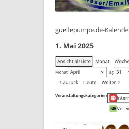
2018
2017
guellepumpe.de-Kalende
2016
1. Mai 2025
VOR 2016 …
Ansicht als
Liste
Monat
Woch
Monat
Tag
Zurück
Heute
Weiter
Veranstaltungskategorien
Inter
Verei