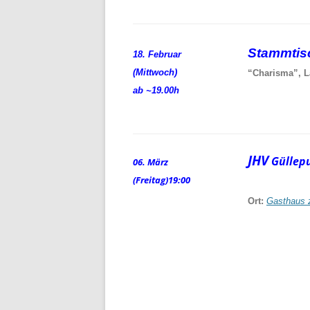
Stammti
18. Februar
(Mittwoch)
“Charisma”, L
ab ~19.00h
JHV
Güllep
06. März
(Freitag)
19:00
Ort:
Gasthaus 