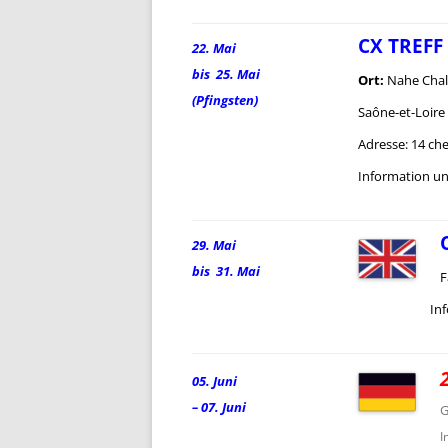
CX TREFF
22. Mai
bis 25. Mai
Ort:
Nahe Chalo
(Pfingsten)
Saône-et-Loire
Adresse: 14 ch
Information u
29. Mai
bis 31. Mai
F
Info
05. Juni
– 07. Juni
G
I