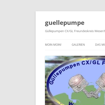
Zum
Inhalt
springen
guellepumpe
Güllepumpen CX/GL Freundeskreis Weser/E
MOIN MOIN!
GALERIEN
DAS M
2026
TYPE
2025
HISTO
2024
PRESS
2023
2022
2019