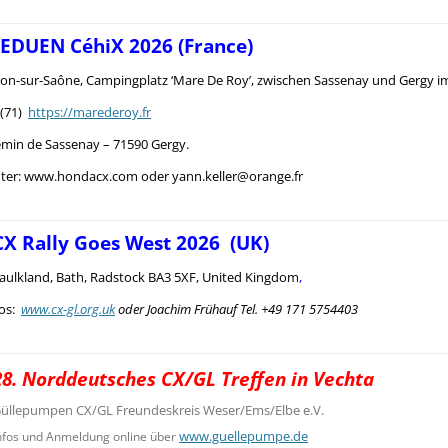
 EDUEN CéhiX 2026 (France)
n-sur-Saône, Campingplatz ‘Mare De Roy’, zwischen Sassenay und Gergy i
 (71)
https://marederoy.fr
emin de Sassenay – 71590 Gergy.
nter: www.hondacx.com oder yann.keller@orange.fr
CX Rally Goes West 2026 (UK)
aulkland, Bath, Radstock BA3 5XF, United Kingdom
,
s:
www.cx-gl.org.uk
oder Joachim Frühauf Tel. +49 171 5754403
28. Norddeutsches CX/GL Treffen in Vechta
üllepumpen CX/GL Freundeskreis Weser/Ems/Elbe e.V.
www.guellepumpe.de
nfos und Anmeldung online über