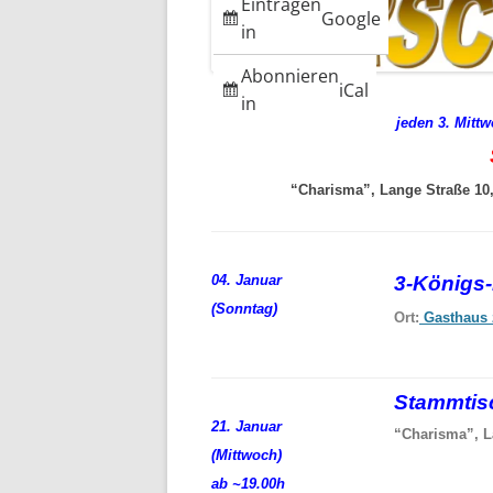
Eintragen
Google
in
Abonnieren
iCal
in
jeden 3. Mitt
“Charisma”, Lange Straße 10, 
04. Januar
3-Königs
(Sonntag)
Ort:
Gasthaus 
Stammti
21. Januar
“Charisma”, L
(Mittwoch)
ab ~19.00h