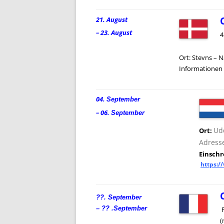
21. August
– 23. August
4
Ort: Stevns – N
Informationen 
04.
September
– 06.
September
Ud
Ort:
Adress
Einsch
https:/
??. September
– ?? .
September
(