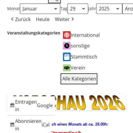
Monat
Tag
Jahr
Zurück
Heute
Weiter
Veranstaltungskategorien
International
sonstige
Stammtisch
Verein
Alle Kategorien
Eintragen
Google
in
Abonnieren
iCal
jeden 3. Mittwoch eines Monats ab ca. 19.00h:
in