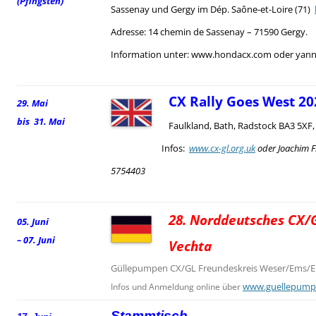
(Pfingsten)
Sassenay und Gergy im Dép. Saône-et-Loire (71)
Adresse: 14 chemin de Sassenay – 71590 Gergy.
Information unter: www.hondacx.com oder yann.
CX Rally Goes West 20
29. Mai
bis 31. Mai
Faulkland, Bath, Radstock BA3 5XF
Infos:
www.cx-gl.org.uk
oder Joachim F
5754403
28. Norddeutsches CX/G
05. Juni
– 07. Juni
Vechta
Güllepumpen CX/GL Freundeskreis Weser/Ems/El
www.guellepump
Infos und Anmeldung online über
Stammtisch