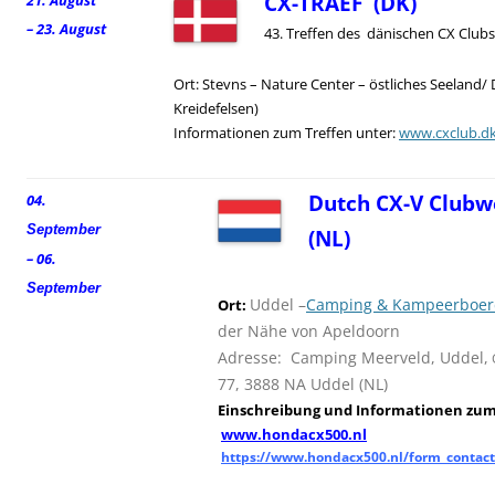
CX-TRAEF (DK)
21. August
– 23. August
43. Treffen des dänischen CX Clubs
Ort: Stevns – Nature Center – östliches Seeland/
Kreidefelsen)
Informationen zum Treffen unter:
www.cxclub.d
Dutch CX-V Clubw
04.
September
(NL)
– 06.
September
Uddel –
Camping & Kampeerboerd
Ort:
der Nähe von Apeldoorn
Adresse: Camping Meerveld, Uddel,
77, 3888 NA Uddel (NL)
Einschreibung und
I
nformationen zum 
www.hondacx500.nl
https://www.hondacx500.nl/form_contact