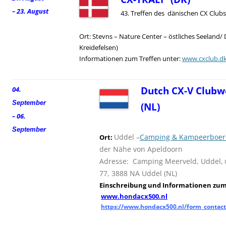
– 23. August
43. Treffen des dänischen CX Clubs
Ort: Stevns – Nature Center – östliches Seeland/
Kreidefelsen)
Informationen zum Treffen unter:
www.cxclub.d
Dutch CX-V Clubw
04.
September
(NL)
– 06.
September
Uddel –
Camping & Kampeerboerd
Ort:
der Nähe von Apeldoorn
Adresse: Camping Meerveld, Uddel,
77, 3888 NA Uddel (NL)
Einschreibung und
I
nformationen zum 
www.hondacx500.nl
https://www.hondacx500.nl/form_contact