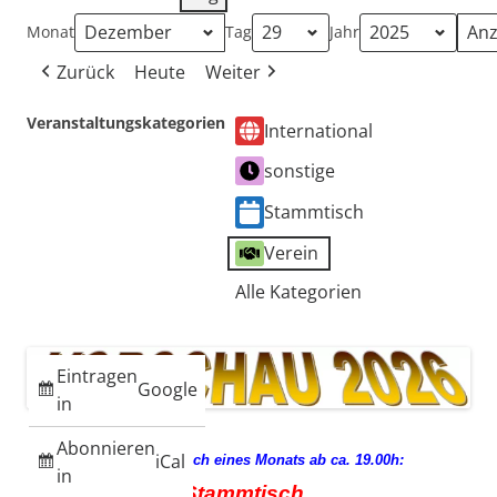
Monat
Tag
Jahr
Zurück
Heute
Weiter
Veranstaltungskategorien
International
sonstige
Stammtisch
Verein
Alle Kategorien
Eintragen
Google
in
Abonnieren
iCal
jeden 3. Mittwoch eines Monats ab ca. 19.00h:
in
Stammtisch