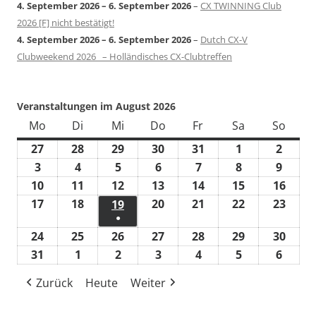
4. September 2026
–
6. September 2026
–
CX TWINNING Club
2026 [F] nicht bestätigt!
4. September 2026
–
6. September 2026
–
Dutch CX-V
Clubweekend 2026 – Holländisches CX-Clubtreffen
Veranstaltungen im August 2026
Mo
Montag
Di
Dienstag
Mi
Mittwoch
Do
Donnerstag
Fr
Freitag
Sa
Samstag
So
Sonn
27
27.
28
28.
29
29.
30
30.
31
31.
1
1.
2
2.
Juli
Juli
Juli
Juli
Juli
August
Augus
3
3.
4
4.
5
5.
6
6.
7
7.
8
8.
9
9.
2026
2026
2026
2026
2026
2026
2026
August
August
August
August
August
August
Augus
10
10.
11
11.
12
12.
13
13.
14
14.
15
15.
16
16.
2026
2026
2026
2026
2026
2026
2026
August
August
August
August
August
August
Augu
17
17.
18
18.
20
20.
21
21.
22
22.
23
23.
19
19.
●
2026
2026
2026
2026
2026
2026
2026
August
August
August
August
August
Augu
August
(1
24
24.
25
25.
26
26.
27
27.
28
28.
29
29.
30
30.
2026
2026
2026
2026
2026
2026
2026
Veranstaltung)
August
August
August
August
August
August
Augu
31
31.
1
1.
2
2.
3
3.
4
4.
5
5.
6
6.
2026
2026
2026
2026
2026
2026
2026
August
September
September
September
September
September
Septe
Zurück
Heute
Weiter
2026
2026
2026
2026
2026
2026
2026