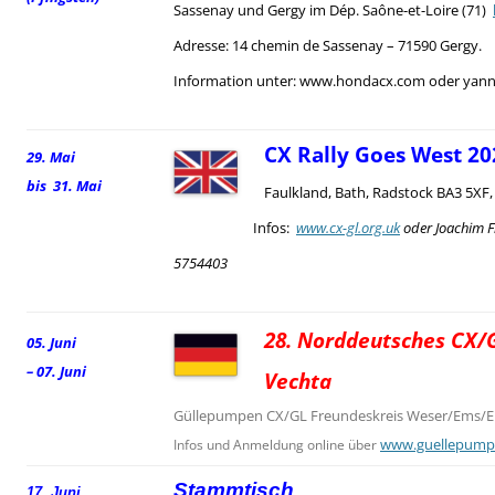
Sassenay und Gergy im Dép. Saône-et-Loire (71)
Adresse: 14 chemin de Sassenay – 71590 Gergy.
Information unter: www.hondacx.com oder yann.
CX Rally Goes West 20
29. Mai
bis 31. Mai
Faulkland, Bath, Radstock BA3 5XF
Infos:
www.cx-gl.org.uk
oder Joachim F
5754403
28. Norddeutsches CX/G
05. Juni
– 07. Juni
Vechta
Güllepumpen CX/GL Freundeskreis Weser/Ems/El
www.guellepump
Infos und Anmeldung online über
Stammtisch
17. Juni