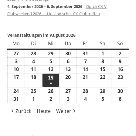
4. September 2026
–
6. September 2026
–
Dutch CX-V
Clubweekend 2026 – Holländisches CX-Clubtreffen
Veranstaltungen im August 2026
Mo
Montag
Di
Dienstag
Mi
Mittwoch
Do
Donnerstag
Fr
Freitag
Sa
Samstag
So
Sonn
27
27.
28
28.
29
29.
30
30.
31
31.
1
1.
2
2.
Juli
Juli
Juli
Juli
Juli
August
Augus
3
3.
4
4.
5
5.
6
6.
7
7.
8
8.
9
9.
2026
2026
2026
2026
2026
2026
2026
August
August
August
August
August
August
Augus
10
10.
11
11.
12
12.
13
13.
14
14.
15
15.
16
16.
2026
2026
2026
2026
2026
2026
2026
August
August
August
August
August
August
Augu
17
17.
18
18.
20
20.
21
21.
22
22.
23
23.
19
19.
●
2026
2026
2026
2026
2026
2026
2026
August
August
August
August
August
Augu
August
(1
24
24.
25
25.
26
26.
27
27.
28
28.
29
29.
30
30.
2026
2026
2026
2026
2026
2026
2026
Veranstaltung)
August
August
August
August
August
August
Augu
31
31.
1
1.
2
2.
3
3.
4
4.
5
5.
6
6.
2026
2026
2026
2026
2026
2026
2026
August
September
September
September
September
September
Septe
Zurück
Heute
Weiter
2026
2026
2026
2026
2026
2026
2026