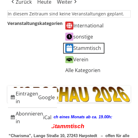
Zurück
Heute
Weiter
In diesem Zeitraum sind keine Veranstaltungen geplant.
Veranstaltungskategorien
International
sonstige
Stammtisch
Verein
Alle Kategorien
Eintragen
Google
in
Abonnieren
iCal
jeden 3. Mittwoch eines Monats ab ca. 19.00h:
in
Stammtisch
“Charisma”, Lange Straße 10, 27243 Harpstedt – offen für alle