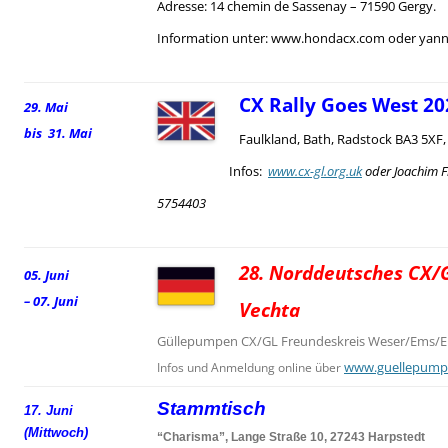
Adresse: 14 chemin de Sassenay – 71590 Gergy.
Information unter: www.hondacx.com oder yann.
CX Rally Goes West 20
29. Mai
bis 31. Mai
Faulkland, Bath, Radstock BA3 5XF
Infos:
www.cx-gl.org.uk
oder Joachim F
5754403
28. Norddeutsches CX/G
05. Juni
– 07. Juni
Vechta
Güllepumpen CX/GL Freundeskreis Weser/Ems/El
www.guellepump
Infos und Anmeldung online über
Stammtisch
17. Juni
(Mittwoch)
“Charisma”, Lange Straße 10, 27243 Harpstedt