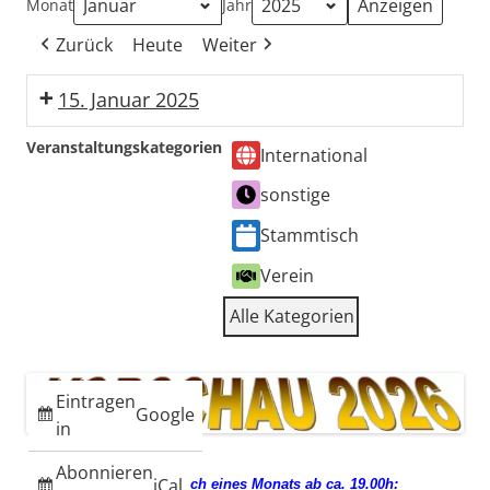
Monat
Jahr
Zurück
Heute
Weiter
15. Januar 2025
Stammtisch
Veranstaltungskategorien
International
sonstige
Stammtisch
Verein
Alle Kategorien
Eintragen
Google
in
Abonnieren
iCal
jeden 3. Mittwoch eines Monats ab ca. 19.00h: