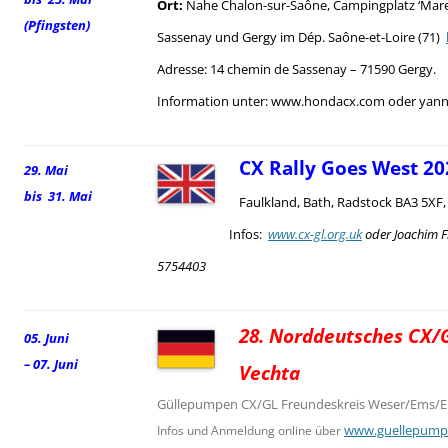
Ort:
Nahe Chalon-sur-Saône, Campingplatz ‘Mare
(Pfingsten)
Sassenay und Gergy im Dép. Saône-et-Loire (71)
Adresse: 14 chemin de Sassenay – 71590 Gergy.
Information unter: www.hondacx.com oder yann.
CX Rally Goes West 20
29. Mai
bis 31. Mai
Faulkland, Bath, Radstock BA3 5XF
Infos:
www.cx-gl.org.uk
oder Joachim F
5754403
28. Norddeutsches CX/G
05. Juni
– 07. Juni
Vechta
Güllepumpen CX/GL Freundeskreis Weser/Ems/El
www.guellepump
Infos und Anmeldung online über