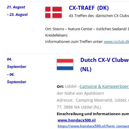
CX-TRAEF (DK)
21. August
– 23. August
43. Treffen des dänischen CX Clubs
Ort: Stevns – Nature Center – östliches Seeland/
Kreidefelsen)
Informationen zum Treffen unter:
www.cxclub.d
Dutch CX-V Clubw
04.
September
(NL)
– 06.
September
Uddel –
Camping & Kampeerboerd
Ort:
der Nähe von Apeldoorn
Adresse: Camping Meerveld, Uddel,
77, 3888 NA Uddel (NL)
Einschreibung und
I
nformationen zum 
www.hondacx500.nl
https://www.hondacx500.nl/form_contact