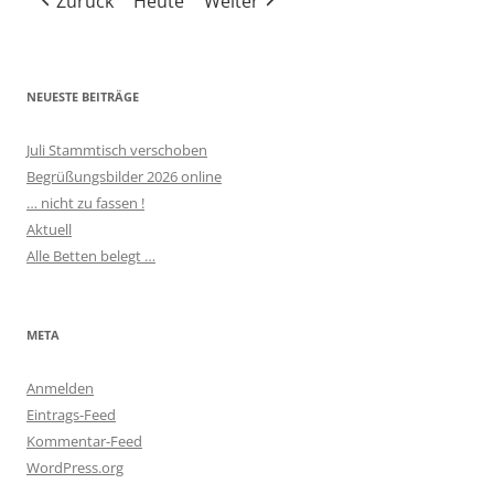
Zurück
Heute
Weiter
Veranstaltungen)
Veranstaltun
Verans
NEUESTE BEITRÄGE
Juli Stammtisch verschoben
Begrüßungsbilder 2026 online
… nicht zu fassen !
Aktuell
Alle Betten belegt …
META
Anmelden
Eintrags-Feed
Kommentar-Feed
WordPress.org