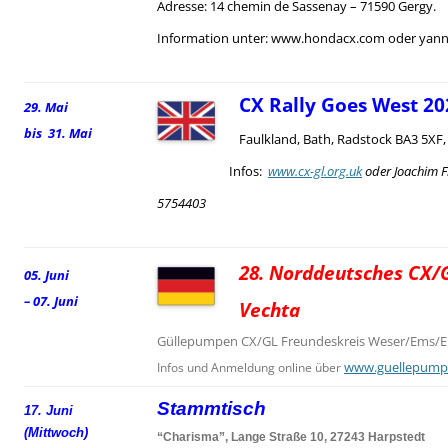
Adresse: 14 chemin de Sassenay – 71590 Gergy.
Information unter: www.hondacx.com oder yann.
CX Rally Goes West 20
29. Mai
bis 31. Mai
Faulkland, Bath, Radstock BA3 5XF
Infos:
www.cx-gl.org.uk
oder Joachim F
5754403
28. Norddeutsches CX/G
05. Juni
– 07. Juni
Vechta
Güllepumpen CX/GL Freundeskreis Weser/Ems/El
www.guellepump
Infos und Anmeldung online über
Stammtisch
17. Juni
(Mittwoch)
“Charisma”, Lange Straße 10, 27243 Harpstedt