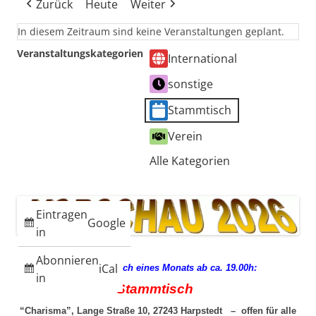
Zurück
Heute
Weiter
In diesem Zeitraum sind keine Veranstaltungen geplant.
Veranstaltungskategorien
International
sonstige
Stammtisch
Verein
Alle Kategorien
Eintragen
Google
in
Abonnieren
iCal
jeden 3. Mittwoch eines Monats ab ca. 19.00h:
in
Stammtisch
“Charisma”, Lange Straße 10, 27243 Harpstedt – offen für alle