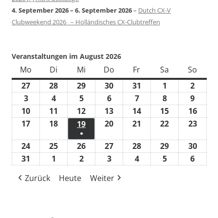
4. September 2026
–
6. September 2026
–
Dutch CX-V
Clubweekend 2026 – Holländisches CX-Clubtreffen
Veranstaltungen im August 2026
Mo
Montag
Di
Dienstag
Mi
Mittwoch
Do
Donnerstag
Fr
Freitag
Sa
Samstag
So
Sonn
27
27.
28
28.
29
29.
30
30.
31
31.
1
1.
2
2.
Juli
Juli
Juli
Juli
Juli
August
Augus
3
3.
4
4.
5
5.
6
6.
7
7.
8
8.
9
9.
2026
2026
2026
2026
2026
2026
2026
August
August
August
August
August
August
Augus
10
10.
11
11.
12
12.
13
13.
14
14.
15
15.
16
16.
2026
2026
2026
2026
2026
2026
2026
August
August
August
August
August
August
Augu
17
17.
18
18.
20
20.
21
21.
22
22.
23
23.
19
19.
●
2026
2026
2026
2026
2026
2026
2026
August
August
August
August
August
Augu
August
(1
24
24.
25
25.
26
26.
27
27.
28
28.
29
29.
30
30.
2026
2026
2026
2026
2026
2026
2026
Veranstaltung)
August
August
August
August
August
August
Augu
31
31.
1
1.
2
2.
3
3.
4
4.
5
5.
6
6.
2026
2026
2026
2026
2026
2026
2026
August
September
September
September
September
September
Septe
Zurück
Heute
Weiter
2026
2026
2026
2026
2026
2026
2026