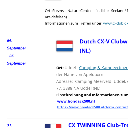
Ort: Stevns – Nature Center – östliches Seeland/
Kreidefelsen)
Informationen zum Treffen unter:
www.cxclub.d
Dutch CX-V Clubw
04.
September
(NL)
– 06.
September
Uddel –
Camping & Kampeerboerd
Ort:
der Nähe von Apeldoorn
Adresse: Camping Meerveld, Uddel,
77, 3888 NA Uddel (NL)
Einschreibung und
I
nformationen zum 
www.hondacx500.nl
https://www.hondacx500.nl/form_contact
CX TWINNING Club-Tre
??.