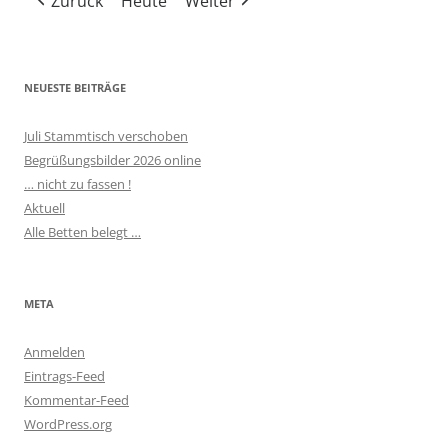
Zurück
Heute
Weiter
Veranstaltungen)
Veranstaltun
Verans
NEUESTE BEITRÄGE
Juli Stammtisch verschoben
Begrüßungsbilder 2026 online
… nicht zu fassen !
Aktuell
Alle Betten belegt …
META
Anmelden
Eintrags-Feed
Kommentar-Feed
WordPress.org