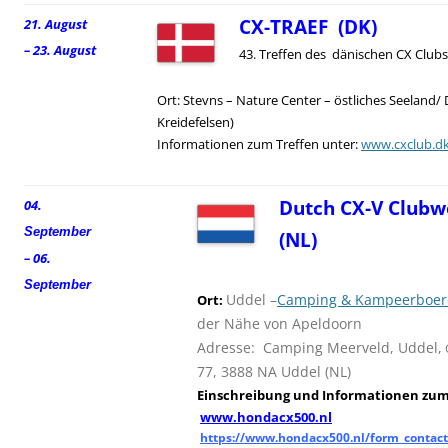
CX-TRAEF (DK)
21. August
– 23. August
43. Treffen des dänischen CX Clubs
Ort: Stevns – Nature Center – östliches Seeland/
Kreidefelsen)
Informationen zum Treffen unter:
www.cxclub.d
Dutch CX-V Clubw
04.
September
(NL)
– 06.
September
Uddel –
Camping & Kampeerboerd
Ort:
der Nähe von Apeldoorn
Adresse: Camping Meerveld, Uddel,
77, 3888 NA Uddel (NL)
Einschreibung und
I
nformationen zum 
www.hondacx500.nl
https://www.hondacx500.nl/form_contact