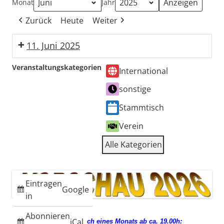
Monat
Jahr
Zurück
Heute
Weiter
11. Juni 2025
Stammtisch
Veranstaltungskategorien
International
sonstige
Stammtisch
Verein
Alle Kategorien
Eintragen
Google
in
Abonnieren
iCal
jeden 3. Mittwoch eines Monats ab ca. 19.00h: