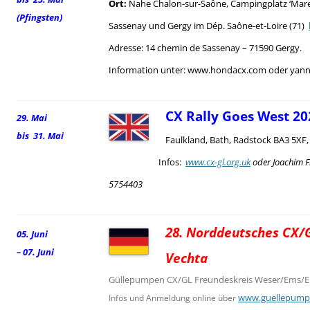
Ort:
Nahe Chalon-sur-Saône, Campingplatz ‘Mare
(Pfingsten)
Sassenay und Gergy im Dép. Saône-et-Loire (71)
Adresse: 14 chemin de Sassenay – 71590 Gergy.
Information unter: www.hondacx.com oder yann.
CX Rally Goes West 20
29. Mai
bis 31. Mai
Faulkland, Bath, Radstock BA3 5XF
Infos:
www.cx-gl.org.uk
oder Joachim F
5754403
28. Norddeutsches CX/G
05. Juni
– 07. Juni
Vechta
Güllepumpen CX/GL Freundeskreis Weser/Ems/El
www.guellepump
Infos und Anmeldung online über