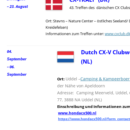
– 23. August
43. Treffen des dänischen CX Clubs
Ort: Stevns – Nature Center – östliches Seeland/
Kreidefelsen)
Informationen zum Treffen unter:
www.cxclub.d
Dutch CX-V Clubw
04.
September
(NL)
– 06.
September
Uddel –
Camping & Kampeerboerd
Ort:
der Nähe von Apeldoorn
Adresse: Camping Meerveld, Uddel,
77, 3888 NA Uddel (NL)
Einschreibung und
I
nformationen zum 
www.hondacx500.nl
https://www.hondacx500.nl/form_contact