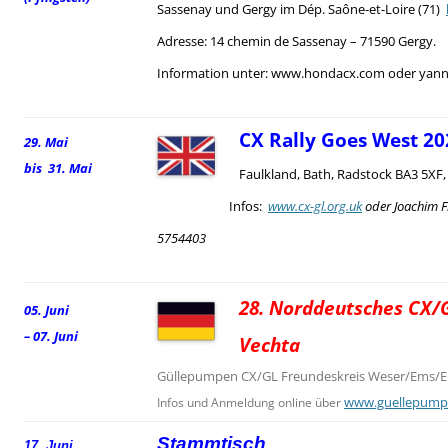
Sassenay und Gergy im Dép. Saône-et-Loire (71)
Adresse: 14 chemin de Sassenay – 71590 Gergy.
Information unter: www.hondacx.com oder yann.
CX Rally Goes West 20
29. Mai
bis 31. Mai
Faulkland, Bath, Radstock BA3 5XF
Infos:
www.cx-gl.org.uk
oder Joachim F
5754403
28. Norddeutsches CX/G
05. Juni
– 07. Juni
Vechta
Güllepumpen CX/GL Freundeskreis Weser/Ems/El
www.guellepump
Infos und Anmeldung online über
Stammtisch
17. Juni