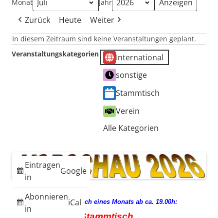
Monat
Jahr
Zurück
Heute
Weiter
In diesem Zeitraum sind keine Veranstaltungen geplant.
Veranstaltungskategorien
International
sonstige
Stammtisch
Verein
Alle Kategorien
Eintragen
Google
in
Abonnieren
iCal
jeden 3. Mittwoch eines Monats ab ca. 19.00h:
in
Stammtisch