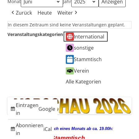
Monat
Jahr
Zurück
Heute
Weiter
In diesem Zeitraum sind keine Veranstaltungen geplant.
Veranstaltungskategorien
International
sonstige
Stammtisch
Verein
Alle Kategorien
Eintragen
Google
in
Abonnieren
iCal
jeden 3. Mittwoch eines Monats ab ca. 19.00h:
in
Stammtisch