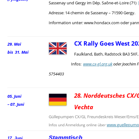
Sassenay und Gergy im Dép. Saône-et-Loire (71)
Adresse: 14 chemin de Sassenay – 71590 Gergy.
Information unter: www.hondacx.com oder yann.
CX Rally Goes West 20
29. Mai
bis 31. Mai
Faulkland, Bath, Radstock BA3 5XF
Infos:
www.cx-gl.org.uk
oder Joachim F
5754403
28. Norddeutsches CX/G
05. Juni
– 07. Juni
Vechta
Güllepumpen CX/GL Freundeskreis Weser/Ems/El
www.guellepump
Infos und Anmeldung online über
Stammtisch
17. Juni