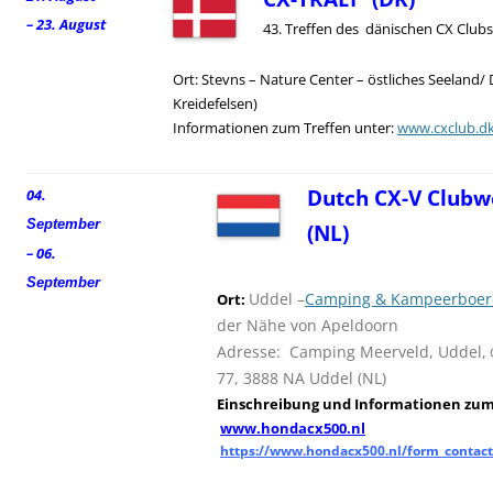
– 23. August
43. Treffen des dänischen CX Clubs
Ort: Stevns – Nature Center – östliches Seeland/
Kreidefelsen)
Informationen zum Treffen unter:
www.cxclub.d
Dutch CX-V Clubw
04.
September
(NL)
– 06.
September
Uddel –
Camping & Kampeerboerd
Ort:
der Nähe von Apeldoorn
Adresse: Camping Meerveld, Uddel,
77, 3888 NA Uddel (NL)
Einschreibung und
I
nformationen zum 
www.hondacx500.nl
https://www.hondacx500.nl/form_contact