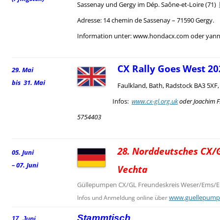
Sassenay und Gergy im Dép. Saône-et-Loire (71)
Adresse: 14 chemin de Sassenay – 71590 Gergy.
Information unter: www.hondacx.com oder yann.
CX Rally Goes West 20
29. Mai
bis 31. Mai
Faulkland, Bath, Radstock BA3 5XF
Infos:
www.cx-gl.org.uk
oder Joachim F
5754403
28. Norddeutsches CX/G
05. Juni
– 07. Juni
Vechta
Güllepumpen CX/GL Freundeskreis Weser/Ems/El
www.guellepump
Infos und Anmeldung online über
Stammtisch
17. Juni