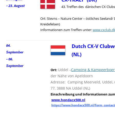
– 23. August
43. Treffen des dänischen CX Clubs
Ort: Stevns – Nature Center – östliches Seeland/
Kreidefelsen)
Informationen zum Treffen unter:
www.cxclub.d
Dutch CX-V Clubw
04.
September
(NL)
– 06.
September
Uddel –
Camping & Kampeerboerd
Ort:
der Nähe von Apeldoorn
Adresse: Camping Meerveld, Uddel,
77, 3888 NA Uddel (NL)
Einschreibung und
I
nformationen zum 
www.hondacx500.nl
https://www.hondacx500.nl/form_contact