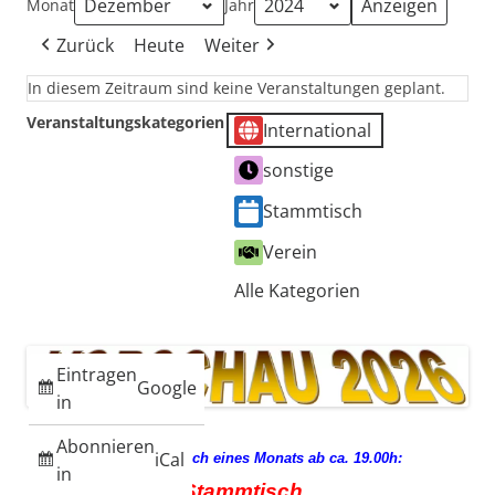
Monat
Jahr
Zurück
Heute
Weiter
In diesem Zeitraum sind keine Veranstaltungen geplant.
Veranstaltungskategorien
International
sonstige
Stammtisch
Verein
Alle Kategorien
Eintragen
Google
in
Abonnieren
iCal
jeden 3. Mittwoch eines Monats ab ca. 19.00h:
in
Stammtisch